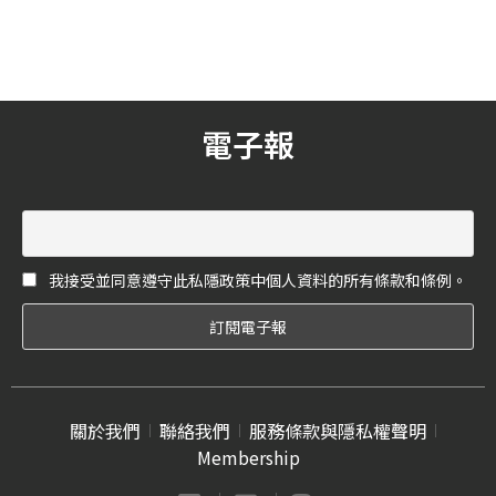
吧！
的一切養成與組合，背後的
真正原因究竟為何嗎？今天
來跟大家分享八個你應該知
道的婚禮故事，如果知道了
過往流傳至今的真正原因，
也許你和你的終身伴侶會更
電子報
加地相信彼此就是命定的！
我接受並同意遵守此私隱政策中個人資料的所有條款和條例。
關於我們
聯絡我們
服務條款與隱私權聲明
Membership