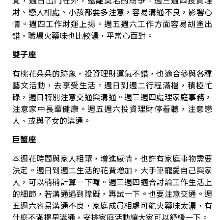
覺，週日出門在外，遠離莫名的紛爭。週三週四投資理
財、戀人相處、小孩都要多注意，容易溝通不良，影響心
情。週四工作財運上揚。週五週六工作方面容易胡塗出
錯，職場火藥味也比較濃，平常心面對。
雙子座
有桃花朵朵的跡象，投資理財運氣不錯，也適合參與各種
藝文活動，去享受生活。
週日到週二行程滿檔，積極忙
碌，週日特別注意交通與溝通。週三週四處理家庭事務，
注意家中長輩健康。週五週六投資理財停看聽，注意戀
人、或與子女的溝通。
巨蟹座
本週花時間與家人相聚，增進感情，也許有家庭事物需要
決定。
週日到週二生活的花費增加，大手筆寵愛自己與家
人，可以稍稍計算一下囉。週三週四適合討論工作生活上
的細節，若溝通遇到障礙，再試一下。也要注意交通。週
五週六容易溝通不良，家庭成員相處可能火藥味太濃，有
什麼不滿提早溝通，安排家庭活動讓大家可以舒緩一下。