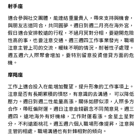
射手座
適合參與社交團體，能連結重量貴人，帶來支持與機會，
與朋友志道同合，共同圓夢。
週日到週二月亮在海外宮，
假日適合安排較遠的行程，不過月冥對分相，要避開危險
性高的事，也要注意交通。週三週四工作事業發光，職場
注意主管上司的交流，暖昧不明的情況，耐著性子處理。
週五週六人際聚會增加，要特別留意投資借貸方面的危
機。
摩羯座
工作上適合投入在能增加聲望，提升形象的工作事項上。
注意是否有長期累積的憤怒，有意識的去溝通， 可以降低
壓力。
週日到週二性能量高漲，關係如膠似漆，人際多方
合作，帶旺偏財運。週日注意金錢觀念不同鬧意見。週三
週四，遠地海外有好機緣，工作財運看漲。金星土星對
分，不利遠距桃花。週五週六個人職場形像提昇，注意與
主管的相處，職場溝通也有針鋒相對的傾向。