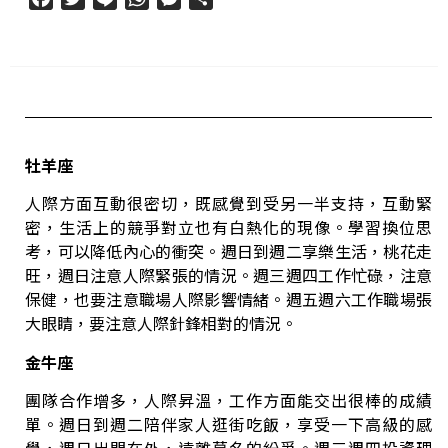
享
牡
羊座
人際方面互動很密切，既感覺到受另一半支持，互動緊
密，生活上的競爭對立也有白熱化的現像。學習換位思
考，可以降低內心的衝突。
週日到週二享樂生活，桃花走
旺，週日注意人際緊張的情況。週三週四工作忙碌，注意
保健，也要注意職場人際影響情緒。週五週六工作職場張
大眼睛，要注意人際針鋒相對的情況。
金牛座
團隊合作增多，人際昇溫，工作方面能交出很棒的成績
單。
週日到週二陪伴家人逛街吃飯，享受一下高級的感