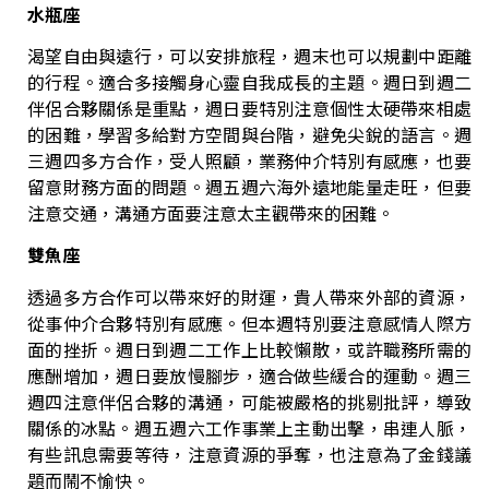
水瓶座
渴望自由與遠行，可以安排旅程，週末也可以規劃中距離
的行程。適合多接觸身心靈自我成長的主題。
週日到週二
伴侶合夥關係是重點，週日要特別注意個性太硬帶來相處
的困難，學習多給對方空間與台階，避免尖銳的語言。週
三週四多方合作，受人照顧，業務仲介特別有感應，也要
留意財務方面的問題。週五週六海外遠地能量走旺，但要
注意交通，溝通方面要注意太主觀帶來的困難。
雙魚座
透過多方合作可以帶來好的財運，貴人帶來外部的資源，
從事仲介合夥特別有感應。但本週特別要注意感情人際方
面的挫折。
週日到週二工作上比較懶散，或許職務所需的
應酬增加，週日要放慢腳步，適合做些緩合的運動。週三
週四注意伴侶合夥的溝通，可能被嚴格的挑剔批評，導致
關係的冰點。週五週六工作事業上主動出擊，串連人脈，
有些訊息需要等待，注意資源的爭奪，也注意為了金錢議
題而鬧不愉快。