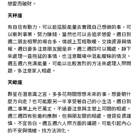
戀愛而破財。
天秤座
有自信有動力，可以趁這股能量去實踐自己想做的事，可
以衝刺事業，努力賺錢，當然也可以去追求戀愛。
週日到
週二朋友相聚的場合多，情感上互相取暖，交換資源與情
報。週日要多注意朋友圈是非。
週三週四可以獨處，靜下
來處理一直拖延的事情，也注意職場中混亂曖昧的情況。
週五週六充滿能量，可能以比較激烈的方法來處理人際問
題，多注意家人相處。
天蠍座
群星在潛意識之宮，多多花時間想想未來的事，想要朝什
麼方向走？也可能跟另一半享受著自己的小生活。
週日到
週二事業上光芒萬丈，不過要注意與主管上司間的相處。
週三週四有些邀約應酬，但與朋友間的相處，借貸投資謹
慎，不宜告白。週五週六人際方面的議題，可能引起內心
的不安與情緒，找方法消化。