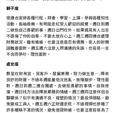
獅子座
很適合安排各種行程，拜會、學習、上課，參與各種知性
活動，長袖善舞，有明星走紅受人歡迎的感覺。
週日到週
二做些自己喜歡的事，週日出門在外，如果遇見有人出言
不遜傷了你的自尊，不要太放在心上。
週三週四適合處理
財務狀況，雖有進帳，也要注意是否有債務、家人的財務
困難要面對。週五週六注意人際溝通的失誤，也容易一言
不合而爭吵，理性面對。
處女座
群星在財帛宮，見客戶，發展業務，努力做生意…..帶來
良好的財運。不過本週能量低沈迷亂，放慢腳步，理性面
對。
週日到週二適合獨處，去做些喜歡的事情，自我修
復。週日找方法去釋放累積的情緒。週三週四注意伴侶合
夥關係？似乎有溝通不良、碰壁的情況？要設停損點，避
免變成工具人。週五週六正財運走旺，不過裡頭也摻雜了
許多暖昧不清的情況，避免借貸賒帳。也要注意容易為了