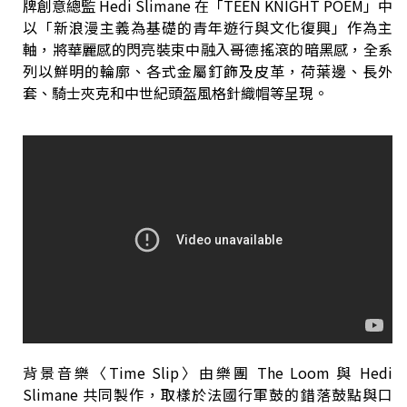
牌創意總監 Hedi Slimane 在「TEEN KNIGHT POEM」中
以「新浪漫主義為基礎的青年遊行與文化復興」作為主
軸，將華麗感的閃亮裝束中融入哥德搖滾的暗黑感，全系
列以鮮明的輪廓、各式金屬釘飾及皮革，荷葉邊、長外
套、騎士夾克和中世紀頭盔風格針織帽等呈現。
背景音樂〈Time Slip〉由樂團 The Loom 與 Hedi
Slimane 共同製作，取樣於法國行軍鼓的錯落鼓點與口