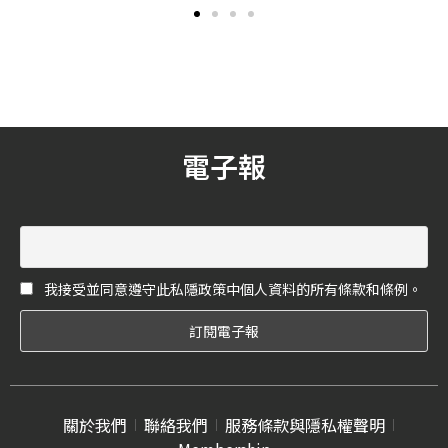
說，「他求婚之後，我立刻
在真實世界顯化，想像夢想
先訂下一雙 JIMMY CHOO 高
成真。Virgil Abloh為路易威
跟鞋！然後帶他去逛
登設計2022秋冬男裝系列，
TIFFANY 專櫃，預定一對結
並構思展示於觀眾眼前的形
婚對戒。」
式。基於他的原創概念，落
日色彩的邀請函以2隻啄木鳥
的造型呈現：象徵決心與毅
電子報
力的動物。由他長期與路易
威登合作的創意團隊和夥伴
實現他的想法。
我接受並同意遵守此私隱政策中個人資料的所有條款和條例。
關於我們
聯絡我們
服務條款與隱私權聲明