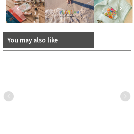
You may also like
團
【新娘真心話】時尚美新娘
Virgil Abloh設計路易威登
Emma！夢幻婚禮的集錦
2022秋冬男裝系列 ‘𝓛𝓸𝓾𝓲𝓼
JIMMY CHOO、TIFFANY、
Dreamhouse™’
Emma 是一個開朗活潑的準
想像力的火花摩擦燃起永恆
CN FLOWERS …
新娘，對即將到來的婚禮充
的火焰：一束光芒引導前往
滿期待，與老公交往兩年多
無限可能的新世界，在這裏
後，對方求婚了，Emma 笑
超現實化為現實，而幻想則