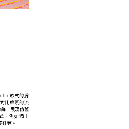
obo 款式的肩
括對比鮮明的流
鍊飾，展現仿舊
式，例如添上
厚底便鞋等。