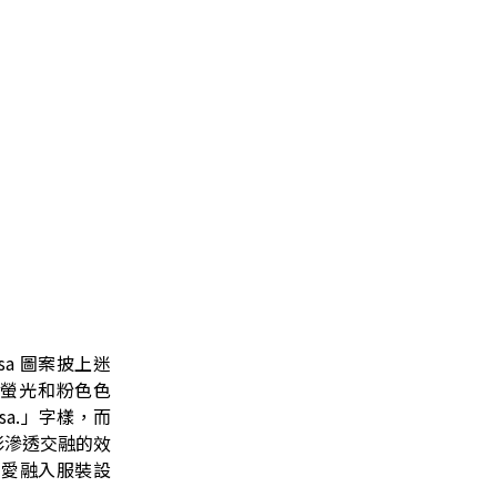
usa 圖案披上迷
，以螢光和粉色色
usa.」字樣，而
彩滲透交融的效
熱愛融入服裝設