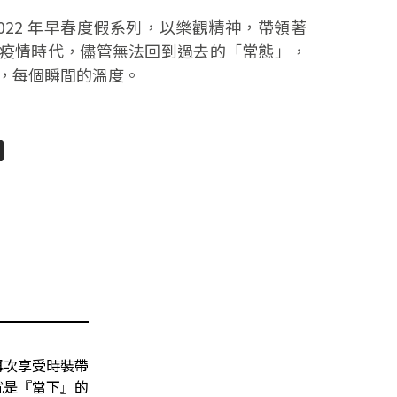
布了 2022 年早春度假系列，以樂觀精神，帶領著
疫情時代，儘管無法回到過去的「常態」，
，每個瞬間的溫度。
pp
senger
分
享
再次享受時裝帶
就是『當下』的