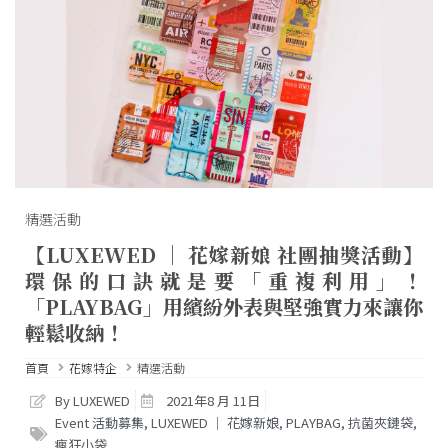
精選活動
【LUXEWED │ 花嫁新娘 社團抽獎活動】
環保的口訣就是要「重複利用」！
「PLAYBAG」用繽紛外表與堅強實力來讓你
輕鬆收納！
首頁
花嫁特企
精選活動
By LUXEWED
2021年8 月 11日
Event 活動募集
,
LUXEWED │ 花嫁新娘
,
PLAYBAG
,
抗菌夾鏈袋
,
瘋狂小袋