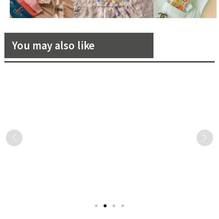
You may also like
巴黎品牌Sandro全新2021秋
Salvatore Ferragamo 宣佈
冬廣告「HOPE」上線！頌揚
林允、李宛妲及邱天成為 Viva
青春的美好衝動
形象大使，展現活潑輕快的青
巴黎品牌Sandro近期發布
Salvatore Ferragamo 近期
春活力
2021年秋冬全新形象廣告
宣佈中國新生代女星林允、
「HOPE」，意念核心頌揚著
李宛妲及邱天成為 Viva 形象
青春的衝動，邀請我們以希
大使，三位不同風格的新世
望為題展開對話。透過畫
代女孩，穿著 Salvatore
面，我們看到一群好友在柏
Ferragamo 2021 春夏系列