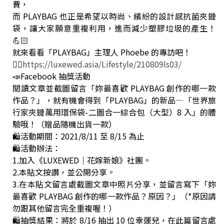
費，
而 PLAYBAG 也正是希望以時尚、繽紛的設計感抗菌夾鏈
袋，讓大家願意重複利用，進而減少塑膠垃圾的產生！
💪🏻
就來看看「PLAYBAG」主理人 Phoebe 的專訪吧！
👉🏻
https://luxewed.asia/Lifestyle/210809ls03/
📣Facebook 抽獎活動
閱讀文章並截圖留言「妳最喜歡 PLAYBAG 創作的哪一款
作品？」，就有機會得到「PLAYBAG」的新品—「世界旅
行家夾鏈萬用環保袋-二圖合一綜合包（大型）8 入」的體
驗哦！（贈品隨機出貨一款）
🛍活動期間：2021/8/11 至 8/15 為止
🛍活動辦法：
1.加入《LUXEWED｜花嫁新娘》社團。
2.本貼文按讚，並公開分享。
3.在本貼文留言處截圖文章中照片分享，並留言寫下「妳
最喜歡 PLAYBAG 創作的哪一款作品？原因？」（*原因請
勿跟其他留言完全重複喔！）
🛍抽獎結果：將於 8/16 抽出 10 位幸運兒，在此篇留言處