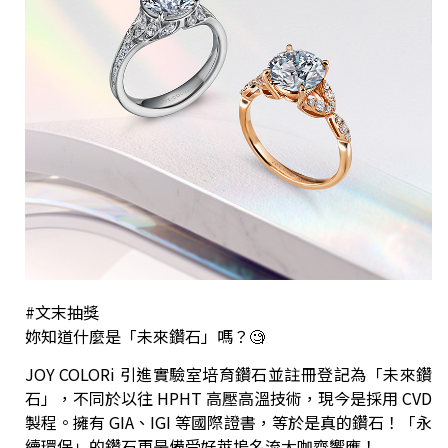
#文末抽獎
妳知道什麼是「未來鑽石」嗎？🧐
JOY COLORi 引進實驗室培育鑽石並註冊登記為「未來鑽
石」，不同於以往 HPHT 高壓高溫技術，現今是採用 CVD
製程。擁有 GIA、IGI 等國際證書，等於是真的鑽石！「永
續環保」的鑽石更是備受好萊塢名流大咖齊響應！