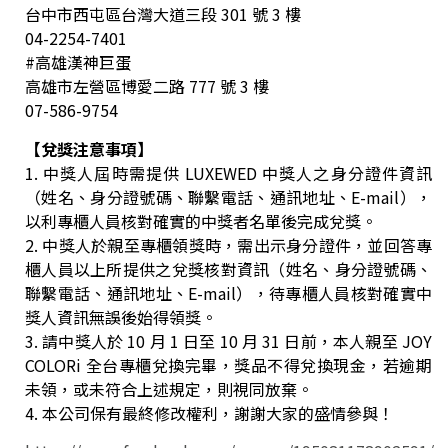
台中市西屯區台灣大道三段 301 號 3 樓
04-2254-7401
#高雄漢神巨蛋
高雄市左營區博愛二路 777 號 3 樓
07-586-9754
【兌獎注意事項】
1. 中獎人屆時需提供 LUXEWED 中獎人之身分證件資訊
（姓名、身分證號碼、聯繫電話、通訊地址、E-mail），
以利專櫃人員核對確實的中獎者名單後完成兌獎。
2. 中獎人於親至專櫃領獎時，需出示身分證件，並回答專
櫃人員以上所提供之兌獎核對資訊（姓名、身分證號碼、
聯繫電話、通訊地址、E-mail），待專櫃人員核對確實中
獎人資訊無誤後始得領獎。
3. 請中獎人於 10 月 1 日至 10 月 31 日前，本人親至 JOY
COLORi 全台專櫃兌換完畢，獎品不得兌換現金，若逾期
未領，或未符合上述規定，則視同放棄。
4. 本公司保有最終修改權利，謝謝大家的盛情參與！