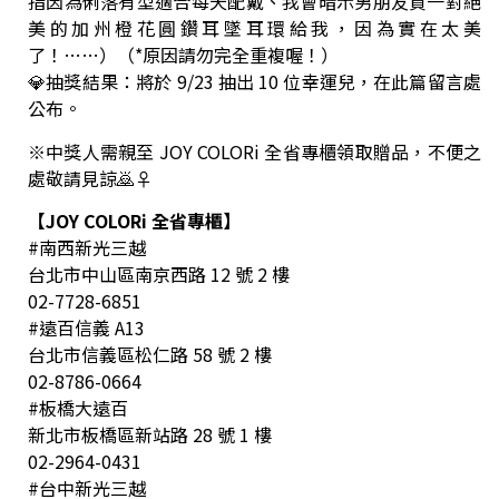
指因為俐落有型適合每天配戴、我會暗示男朋友買一對絕
美的加州橙花圓鑽耳墜耳環給我，因為實在太美
了！……）（*原因請勿完全重複喔！）
💎抽獎結果：將於 9/23 抽出 10 位幸運兒，在此篇留言處
公布。
※中獎人需親至 JOY COLORi 全省專櫃領取贈品，不便之
處敬請見諒🙇♀
【JOY COLORi 全省專櫃】
#南西新光三越
台北市中山區南京西路 12 號 2 樓
02-7728-6851
#遠百信義 A13
台北市信義區松仁路 58 號 2 樓
02-8786-0664
#板橋大遠百
新北市板橋區新站路 28 號 1 樓
02-2964-0431
#台中新光三越