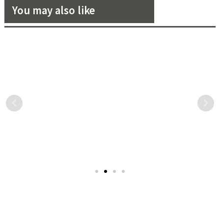
You may also like
【LUXEWED │ 花嫁新娘 社
夏季新包背起來！妳絕不能錯
團抽獎活動】隨著「舊振南餅
過的繽紛多彩包款！
店」進入歷史洪流中，享受美
妳心目中的「經典喜餅」是
還在找尋適合夏季的包款
好滋味！
什麼樣子的呢？有些人喜歡
嗎？夏季最熱門的莫過於繽
法式口味、有些則喜歡經典
紛多彩的包款了！此次《花
小餅乾，而編輯最喜歡的就
嫁》也為大家整理了 2 款
是帶有濃濃歷史氣息的「中
2021 夏季新包系列，讓大家
式大餅」啦！此次，就讓
不用煩惱怎麼搭配造型，直
《花嫁》帶妳跟著「舊振南
接手刀去買！
餅店」一起進入歷史洪流
中，享受美好滋味！