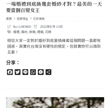
一場婚禮到底換幾套婚紗才對？最美的一天
要當個百變女王
首頁
花嫁特企
花嫁情報
By LUXEWED
2022年8 月 13日
婚禮
,
婚紗
,
新娘
,
禮服
,
花嫁
相信大家一定對於婚紗到底要換幾套這個問題一直都有
困惑，其實在台灣沒有硬性的規定，但其實妳可以換到
五套！
分享：
Facebook
Twitter
Line
WhatsApp
Messenger
分
享