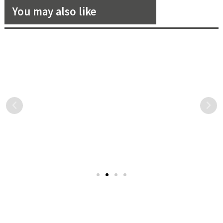
You may also like
【花嫁職人說】瑪莎計畫婚禮
夏季新包背起來！妳絕不能錯
顧問：「只要有感動、歡笑與
過的繽紛多彩包款！
快樂，這就是我們婚顧公司的
「我們跟別人真的不太一
還在找尋適合夏季的包款
價值。」
樣，我們不是司儀，我們真
嗎？夏季最熱門的莫過於繽
的是主持人。會想要讓賓客
紛多彩的包款了！此次《花
哭，會想要讓賓客笑，會想
嫁》也為大家整理了 2 款
要賓客起來跳舞，我們會讓
2021 夏季新包系列，讓大家
新人在短時間內對我們卸下
不用煩惱怎麼搭配造型，直
心防，掏心掏肺的聊故
接手刀去買！
事。」瑪莎計畫婚禮顧問的
總監 Masa 堅定著說，讓每對