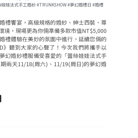
 #蕾絲娃娃法式手工婚紗 #TRUNKSHOW #夢幻婚禮日 #婚禮
婚禮饗宴，高級規格的婚紗、紳士西裝、尊
境，現場更為你倆準備多款市值NT$5,000
婚禮體驗在美妙的氛圍中進行，延續您倆的
WED》聽到大家的心聲了！今次我們將攜手以
夢幻婚紗禮服備受喜愛的「蕾絲娃娃法式手
天11/18(周六)、11/19(周日)的夢幻婚
pp
senger
分
享