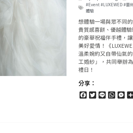
#Event #LUXEWED
體驗
想體驗一場與眾不同的
貴質感喜餅、優越體驗環
的豪華祝福伴手禮，讓
美好愛情！《LUXE
溫柔婉約又自帶仙氣的
工婚紗」，共同舉辦為期兩
禮日！
分享：
Facebook
Twitter
Line
WhatsA
Mes