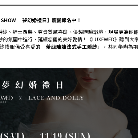
 SHOW
│夢幻婚禮日】寵愛報名中！
婚紗、紳士西裝、尊貴質感喜餅、優越體驗環境，現場更為你
美妙的氛圍中進行，延續您倆的美好愛情！《LUXEWED》聽到大
紗禮服備受喜愛的「
蕾絲娃娃法式手工婚紗
」，共同舉辦為期兩