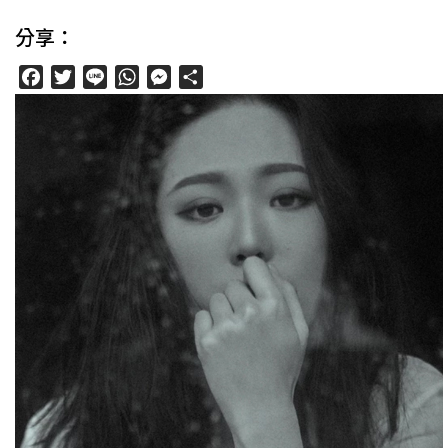
分享：
Facebook
Twitter
Line
WhatsApp
Messenger
分
享