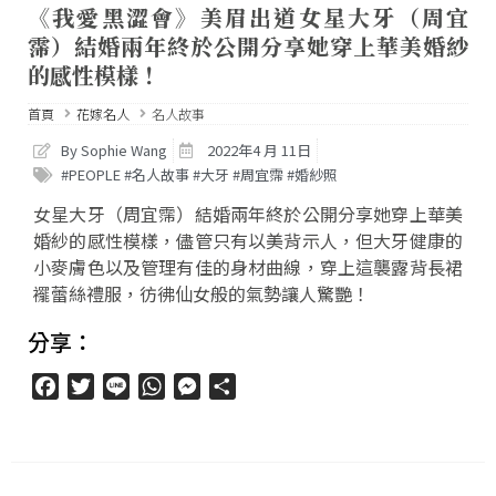
《我愛黑澀會》美眉出道女星大牙（周宜
霈）結婚兩年終於公開分享她穿上華美婚紗
的感性模樣！
首頁
花嫁名人
名人故事
By Sophie Wang
2022年4 月 11日
#PEOPLE #名人故事 #大牙 #周宜霈 #婚紗照
女星大牙（周宜霈）結婚兩年終於公開分享她穿上華美
婚紗的感性模樣，儘管只有以美背示人，但大牙健康的
小麥膚色以及管理有佳的身材曲線，穿上這襲露背長裙
襬蕾絲禮服，彷彿仙女般的氣勢讓人驚艷！
分享：
Facebook
Twitter
Line
WhatsApp
Messenger
分
享