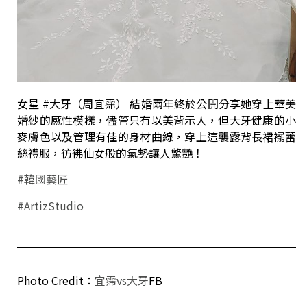
女星 #大牙（周宜霈） 結婚兩年終於公開分享她穿上華美
婚紗的感性模樣，儘管只有以美背示人，但大牙健康的小
麥膚色以及管理有佳的身材曲線，穿上這襲露背長裙襬蕾
絲禮服，彷彿仙女般的氣勢讓人驚艷！
#韓國藝匠
#ArtizStudio
Photo Credit：
宜霈vs大牙
FB