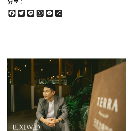
分享：
Facebook
Twitter
Line
WhatsApp
Messenger
分
享