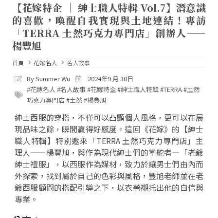
【花嫁特企 │ 紳士職人特輯 Vol.7】潛意識
的喜歡，喚醒自我實現與土地連結！專訪
「TERRA 土然巧克力專門店」創辦人——
楊豐旭
首頁
花嫁名人
名人故事
By Summer Wu
2024年9 月 30日
#花嫁名人 #名人故事 #花嫁特企 #紳士職人特輯 #TERRA #土然
巧克力專門店 #土然 #楊豐旭
紳士西服的穿搭，不僅可以凸顯個人風格，更可以在展
現品味之餘，瞬間贏得好感度。這回《花嫁》的【紳士
職人特輯】特別邀來「TERRA 土然巧克力專門店」主
理人——楊豐旭，與作為現代紳士們的掌舵者—「老爺
紳士禮服」，以西服作為媒材，致力於讓男士們由內而
外探索，找到屬於自己的色彩與風格，豐旭老師並在老
爺西服顧問的搭配引導之下，以衣著襯托出他的自信與
專業。