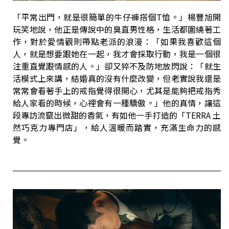
「平常出門，就是很簡單的牛仔褲搭個T恤。」楊豐旭開
玩笑地說，他正是傳說中的臭直男性格，生活都圍繞著工
作，對於愛情觀則帶點老派的浪漫：「如果我喜歡這個
人，就是想要跟她在一起，我才會採取行動，我是一個很
注重直覺跟情感的人。」卻又猝不及防地放閃說：「就生
活模式上來講，結婚真的沒有什麼改變，但老實說我還是
常常會看著手上的戒指覺得很開心，尤其是能夠把戒指秀
給人家看的時候，心裡會有一種驕傲。」他的真情，讓這
段專訪流竄出微甜的香氣，有如他一手打造的「TERRA 土
然巧克力專門店」，給人溫暖而踏實，充滿生命力的感
覺。