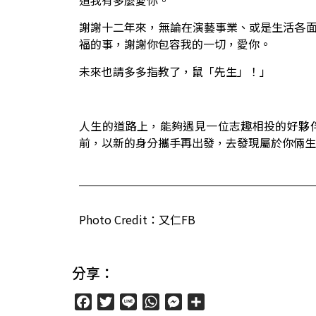
道我有多麼愛你。
謝謝十二年來，無論在演藝事業、或是生活各
福的事，謝謝你包容我的一切，愛你。
未來也請多多指教了，鼠「先生」！」
人生的道路上，能夠遇見一位志趣相投的好夥
前，以新的身分攜手再出發，去發現屬於你倆生
Photo Credit：又仁FB
分享：
Facebook
Twitter
Line
WhatsApp
Messenger
分