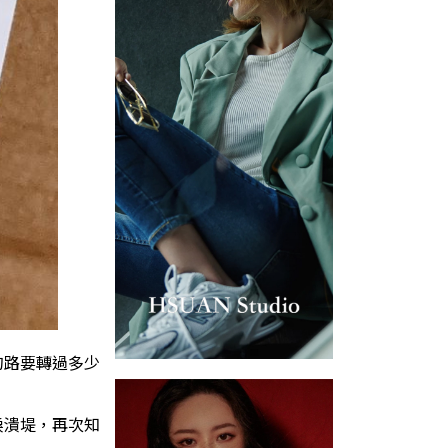
的路要轉過多少
淚潰堤，再次知