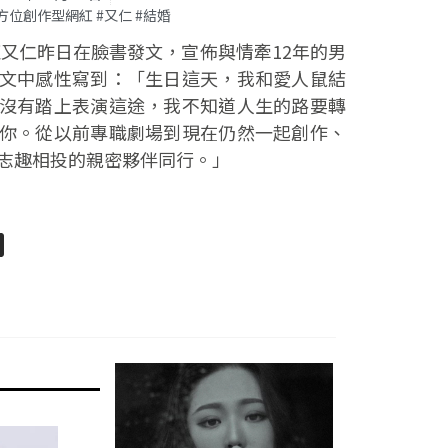
#全方位創作型網紅 #又仁 #結婚
紅又仁昨日在臉書發文，宣佈與情牽12年的男
文中感性寫到：「生日這天，我和愛人鼠結
沒有踏上表演這途，我不知道人生的路要轉
你。從以前專職劇場到現在仍然一起創作、
志趣相投的親密夥伴同行。」
pp
senger
分
享