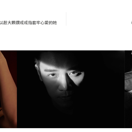
男友以超大顆鑽戒戒指套牢心愛的她