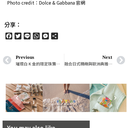
Photo credit
：
Dolce & Gabbana
官網
分享：
Facebook
Twitter
Line
WhatsApp
Messenger
分
享
Previous
Next
璀璨白 K 金的限定珠寶，散發熠熠光芒給幸福最溫暖的力量！
融合日式精緻與歐洲典雅，「LAPAGE」見證你倆獨一無二的幸福瞬間
You may also like