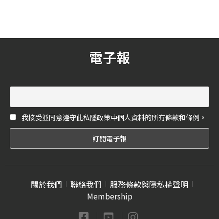
共計10款機型，能夠針對一
信心，期
般消費者對於市面上往往洗
麗新篇章
碗機無法放入大鍋子、油膩
感不易洗淨、不容易擺放餐
具、碗盤無法乾燥、洗程耗
電子報
費太久等等使用上的困擾，
提出絕佳的對應解決之道！
我接受並同意遵守此私隱政策中個人資料的所有條款和條例。
關於我們
聯絡我們
服務條款與隱私權聲明
Membership