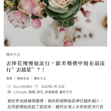
趣味生活
丟捧花慢慢退流行，歐美婚禮中現在最流
行”丟蔬菜”？！
首頁
時尚生活
趣味生活
By LUXEWED
2021年1 月 21日
Lifestyle
,
婚禮
,
捧花
,
歐美婚禮
,
藝術文化
最近參加過幾場婚禮，真的新娘開始丟捧花越來越少，
反而都開始丟起了蔬菜來，雖然台灣人本來就很流行丟