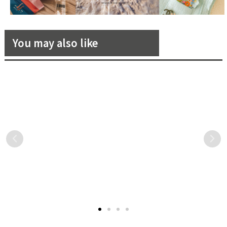
You may also like
i 為 Sunset Beach
伊萊克斯發表「極淨呵護洗碗
七夕情人
el 染上繽紛迷幻色彩
機」全系列新品！品牌代言人
為你們
吳慷仁親自示範超越手洗的高
包始祖 Marni 近期
瑞典家電品牌伊萊克斯近期
疫情衝擊
效性能
 Shelter Island
推出一系列適用於一般家庭
離，而節
set Beach Hotel，
110伏特電壓的極淨呵護
禮物，將
et Beach Hotel 融入
800/700/600全嵌式洗碗機系
距離。今
i 的俏皮繽紛，讓度假的
列，以及極淨呵護300全嵌、
寶龍為戀
驗再添上一抹濃墨重
半嵌、獨立式洗碗機系列，
禮，透過