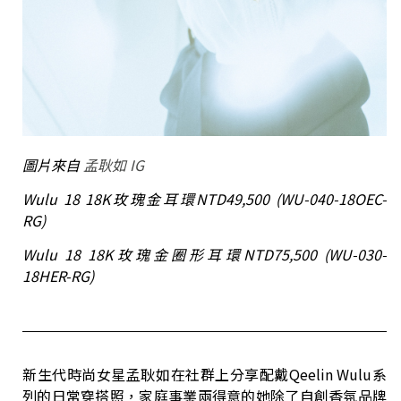
圖片來自
孟耿如
IG
Wulu 18 18K
玫瑰金耳環
NTD49,500 (WU-040-18OEC-
RG)
Wulu 18 18K玫瑰金圈形耳環NTD75,500 (WU-030-
18HER-RG)
新生代時尚女星孟耿如在社群上分享配戴Qeelin Wulu系
列的日常穿搭照，家庭事業兩得意的她除了自創香氛品牌