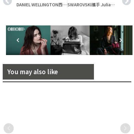
DANIEL WELLINGTON西洋情人節浪漫獻禮！星辰手鍊流金腕錶 vs. Classic幻影腕錶心動登場，用時間見證每個甜蜜瞬間
SWAROVSKI攜手 Julia吳卓源與Ozone 演繹情人節系列，打造令人心動的甜蜜愛戀！
You may also like
今年夏季的火辣性感──「馬
璀璨白 K 金的限定珠寶，散發