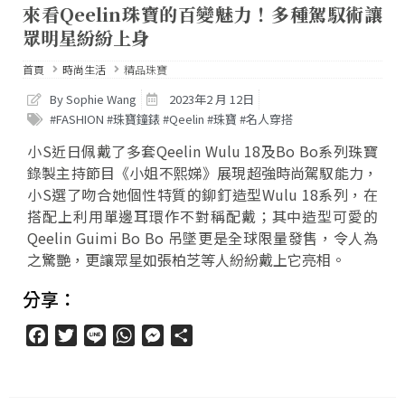
來看Qeelin珠寶的百變魅力！多種駕馭術讓
眾明星紛紛上身
首頁
時尚生活
精品珠寶
By Sophie Wang
2023年2 月 12日
#FASHION #珠寶鐘錶 #Qeelin #珠寶 #名人穿搭
小S近日佩戴了多套Qeelin Wulu 18及Bo Bo系列珠寶
錄製主持節目《小姐不熙娣》展現超強時尚駕馭能力，
小S選了吻合她個性特質的鉚釘造型Wulu 18系列，在
搭配上利用單邊耳環作不對稱配戴；其中造型可愛的
Qeelin Guimi Bo Bo 吊墜更是全球限量發售，令人為
之驚艷，更讓眾星如張柏芝等人紛紛戴上它亮相。
分享：
Facebook
Twitter
Line
WhatsApp
Messenger
分
享