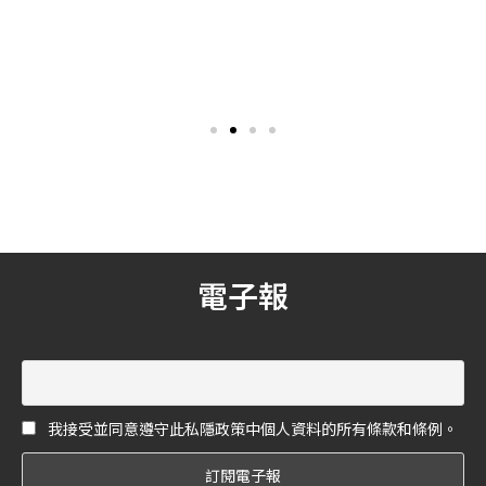
甲上衣 Bustier Top」！
熠熠光芒給幸福最溫暖的力
量！
今年夏季開始越來越火紅的
創立迄今已經超過 117 年的
穿搭方式，莫過於「馬甲上
丹麥皇室精品 GEORG
衣 Bustier Top」了！這種看
JENSEN 喬治傑生，在春天
起來「內衣外穿」的風潮，
到來的季節裡，特別以 18 白
從歐美時尚圈到韓國女星都
K 金重新詮釋品牌經典的
在穿，《花嫁》自然不能錯
HALO 以及 OFFSPRING 兩個
過這個風潮，在推薦單品的
系列商品，透過純淨的銀白
同時，也跟大家分享一些搭
光芒，內斂的將多款精緻的
配技巧！
鍊墜與耳環加入了雋永的氣
息，本身 OFFSPRING 的設計
就是兩個流動的有機形狀，
電子報
大環包著小環，象徵著母子
間的情感，也能延伸出最親
密的兩人緊緊依靠在一起，
在明亮的白 K 金來表現，最
能看出情誼的純潔。
我接受並同意遵守此私隱政策中個人資料的所有條款和條例。