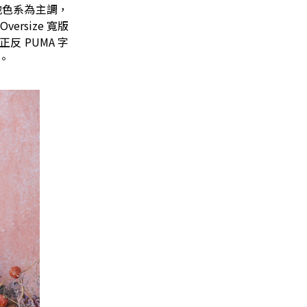
大地色系為主調，
rsize 寬版
反 PUMA 字
。