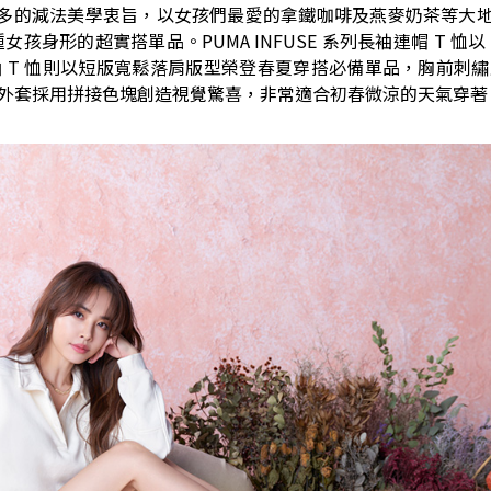
列延續少即是多的減法美學衷旨，以女孩們最愛的拿鐵咖啡及燕麥奶茶等
的超實搭單品。PUMA INFUSE 系列長袖連帽 T 恤以 Ove
袖 T 恤則以短版寬鬆落肩版型榮登春夏穿搭必備單品，胸前刺繡正
風衣外套採用拼接色塊創造視覺驚喜，非常適合初春微涼的天氣穿著