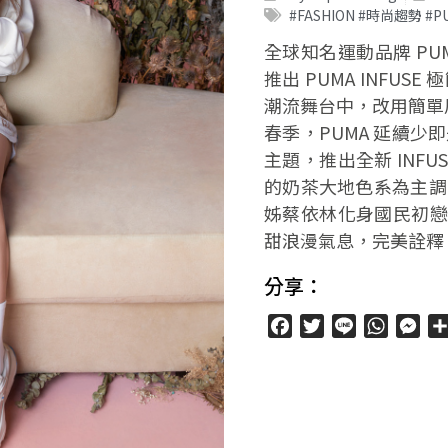
#FASHION #時尚趨勢 #
全球知名運動品牌 PUMA 
推出 PUMA INFU
潮流舞台中，改用簡單風
春季，PUMA 延續
主題，推出全新 INF
的奶茶大地色系為主調
姊蔡依林化身國民初戀，穿
甜浪漫氣息，完美詮釋 Le
分享：
Facebook
Twitter
Line
WhatsA
Mes