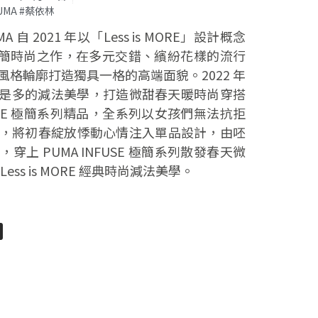
PUMA #蔡依林
自 2021 年以「Less is MORE」設計概念
SE 極簡時尚之作，在多元交錯、繽紛花樣的流行
格輪廓打造獨具一格的高端面貌。2022 年
少即是多的減法美學，打造微甜春天暖時尚穿搭
USE 極簡系列精品，全系列以女孩們無法抗拒
，將初春綻放悸動心情注入單品設計，由呸
上 PUMA INFUSE 極簡系列散發春天微
ss is MORE 經典時尚減法美學。
pp
senger
分
享