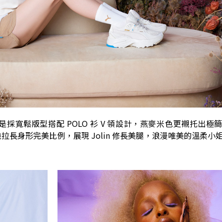
 衫則是採寬鬆版型搭配 POLO 衫 V 領設計，燕麥米色更襯托出
心機拉長身形完美比例，展現 Jolin 修長美腿，浪漫唯美的溫柔