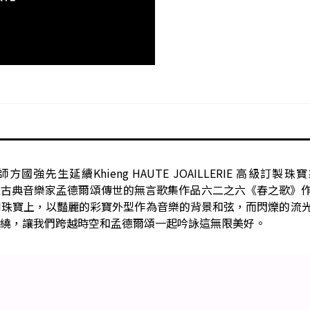
師方國強先生延續
Khieng HAUTE JOAILLERIE
高級訂製珠寶
以古典音樂家孟德爾頌傳世的無言歌集作品六二之六《春之歌》
到珠寶上，以豔麗的彩寶外型作為音樂的背景和弦，而閃爍的流
繞，讓我們跨越時空和孟德爾頌一起吟詠這無限美好。