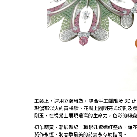
工藝上，運用立體雕塑，結合手工蠟雕及 3D
現濃郁似火的黃橘鑽、花瓣上圓明亮式切割及
剛玉，在視覺上展現璀璨的生命力，色彩的轉變
初乍萌黃、漸展新綠，轉眼奼紫嫣紅盛放，藉
凝作永恆，將春季最美的詩篇永存於指間。