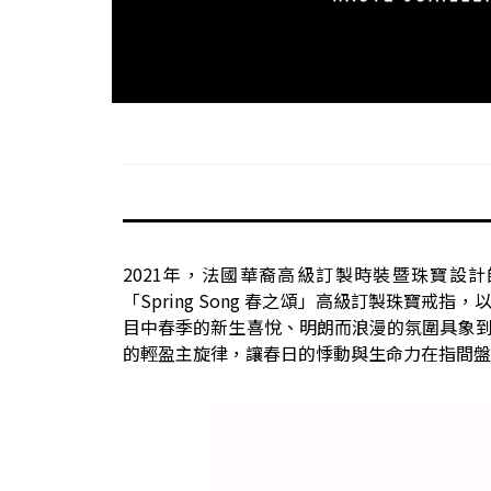
2021
年，法國華裔高級訂製時裝暨珠寶設計
「
Spring Song
春之頌」高級訂製珠寶戒指，
目中春季的新生喜悅、明朗而浪漫的氛圍具象
的輕盈主旋律，讓春日的悸動與生命力在指間盤