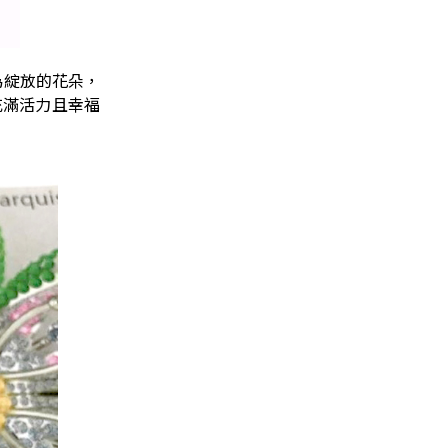
為綻放的花朵，
充滿活力且幸福