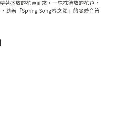
帶著盛放的花意而來，一株株待放的花苞，
隨著「Spring Song春之頌」的曼妙音符
pp
senger
分
享