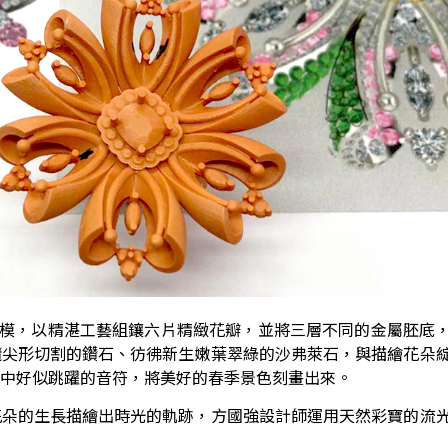
 建模，以精湛工藝組鑲六片精緻花瓣，並將三層不同的金屬胚底
欖尖形切割的鑽石、彷彿新生嫩葉翠綠的沙弗萊石，與描繪花朵
中好似跳躍的音符，將美好的春季景色刻畫出來。
花朵的生長描繪出時光的軌跡，方國強設計師運用天然彩寶的流