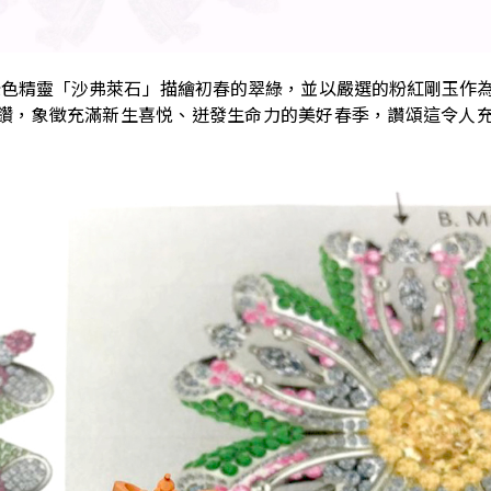
石中的綠色精靈「沙弗萊石」描繪初春的翠綠，並以嚴選的粉紅剛玉作
黃橘鑽，象徵充滿新生喜悦、迸發生命力的美好春季，讚頌這令人