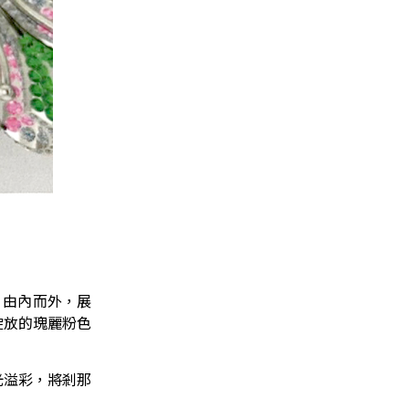
，由內而外，展
綻放的瑰麗粉色
光溢彩，將剎那