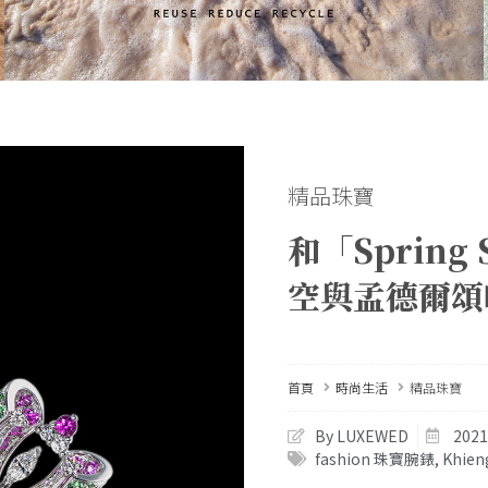
精品珠寶
和「Sprin
空與孟德爾頌
首頁
時尚生活
精品珠寶
By LUXEWED
202
fashion 珠寶腕錶
,
Khien