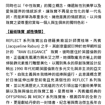
同時也以「中性珠寶」的獨立概念，傳遞無性別美學以及
愛無國界的情感訴求，讓珠寶不再是女性化的單一代名
詞，而是昇華為尊重多元、擁抱差異的情感寄託，以共情
珠寶之姿尊重欣賞每一個人與生俱來的獨特色彩。
【藝術珠寶
感性情懷】
REFLECT 系列珠寶出自德籍美裔設計師賈桂琳‧芮賓
(Jacqueline Rabun) 之手，其創意靈感衍伸於她早期所設
計的 “RAW ELEGANCE” 珠寶，彼時居住於英國倫敦的
她，正值龐克風潮方興未艾之際，她擷取龐克衣著上的鏈
條裝飾元素進行雕塑美化，以獨到雋永的原創珠寶設計反
映出 1990 年代初期英國倫敦在多元文化與非主流的亞文
化下，自我主義與本我精神的追捧與盛行，此意識概念更
於日後延伸出摩登前衛且充滿個性的 REFLECT 系列珠
寶，並以充滿歷史人文底蘊的方式引領出當代藝術美學氣
韻以及無與倫比的珠寶工藝，是賈桂琳‧芮賓繼經典的
OFFSPRING 與 MERCY 系列珠寶後，積澱四年的全新力
作，更是獻給丹麥的一封情書，紀念著與喬治傑生長年合