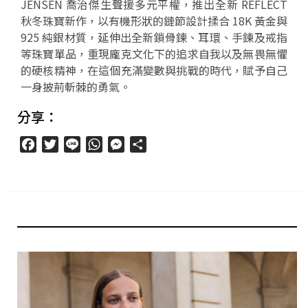
JENSEN 喬治傑生聲援多元平權，推出全新 REFLECT
秋冬珠寶新作，以有機形狀的鏈節設計揉合 18K 黃金與
925 純銀材質，延伸出全新鎖骨鍊、耳環、手鍊及戒指
等珠寶單品，重現龐克文化下的追求自我以及無畏無懼
的硬核精神，在這個充滿變數與挑戰的時代，賦予自己
一身披荊斬棘的勇氣。
分享：
Facebook
Twitter
Line
WhatsApp
Messenger
分
享