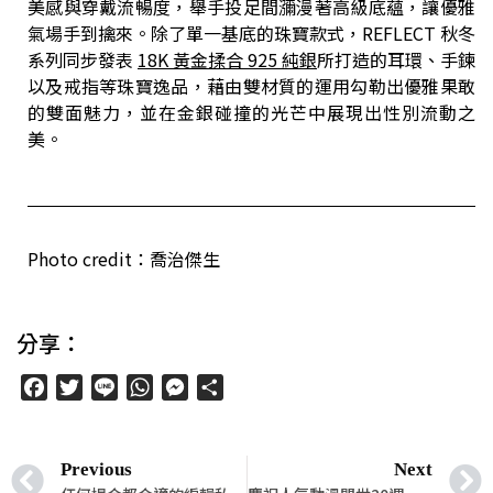
美感與穿戴流暢度，舉手投足間瀰漫著高級底蘊，讓優雅
氣場手到擒來。除了單一基底的珠寶款式，REFLECT 秋冬
系列同步發表
18K
黃金揉合
925
純銀
所打造的耳環、手鍊
以及戒指等珠寶逸品，藉由雙材質的運用勾勒出優雅果敢
的雙面魅力，並在金銀碰撞的光芒中展現出性別流動之
美。
Photo credit：喬治傑生
分享：
Facebook
Twitter
Line
WhatsApp
Messenger
分
享
Previous
Next