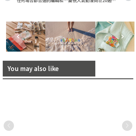
任何場合都合適的編輯私心推薦包五款介紹，絕對沒有小廢包！
慶祝人氣動漫問世20週年！超罕見萬寶龍 x 火影忍者聯名系列跨品項創作搶眼上市
You may also like
摩登媽咪隋棠露美背精彩演譯
揭密挑婚鞋最重要的四個小訣
Valextra經典包款— Iside手
竅，讓妳選對婚鞋躍上雲端！