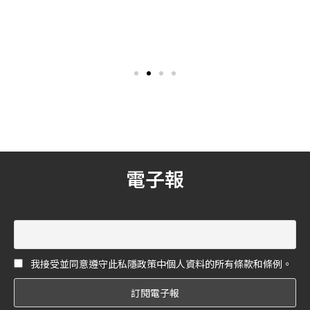
袋！
身為三寶媽，但隋棠的身材
雖然說穿起婚紗嫁衣，有時
可是完全都沒有走鐘，還是
候的長度根本讓妳看不到自
跟以前擔任模特兒一樣無敵
己的那雙鞋子，但一雙美麗
好！日前背上義大利國寶皮
的婚鞋往往又是給整體最加
件品牌 Valextra 經典 Iside
分的一個亮點，今天 《花
手袋，在個人 IG 釋出時尚大
嫁》 就來幫大家筆記四點，
片，露美背搭配自然風景，
讓妳在結婚時候露出美鞋之
以背影照展示這款低調高級
時，立即成為全場焦點。
的包款，憑藉非凡創意和敏
銳的洞察力，締造始終動人
心弦的風尚。
電子報
我接受並同意遵守此私隱政策中個人資料的所有條款和條例。