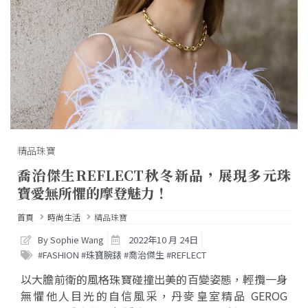
精品珠寶
喬治傑生REFLECT秋冬新品，展現多元珠
寶愛無所懼的摩登魅力！
首頁
時尚生活
精品珠寶
By Sophie Wang
2022年10 月 24日
#FASHION #珠寶腕錶 #喬治傑生 #REFLECT
以大膽前衛的風格珠寶碰撞出美的百變姿態，輕攬一身
無懼他人目光的自信風采，丹麥皇室精品 GEROG