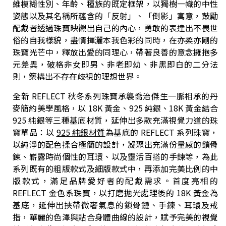
維模糊性別、年齡、種族的既定框架，以獨樹一幟的中性
姿態以及其名稱所蘊含的「反射」、「倒影」寓意，鼓勵
配戴者透過珠寶映襯出自己的內心，勇敢的表達出不畏世
俗的自我樣貌，盡情揮灑本我色彩的同時，在亦柔亦剛的
珠寶光芒中，釋放出愛的同理心，帶著良善的意念擁抱多
元差異，破格非女即男、非老即幼、非黑即白的二分法
則，築構出不存在歧視的理想世界。
全新 REFLECT 秋冬系列珠寶承襲喬治傑生一脈相承的丹
麥簡約美學風格，以 18K 黃金、925 純銀、18K 黃金結合
925 純銀等三種基底材質，延伸出多款充滿視覺力道的珠
寶單品：以
925
純銀材質
為基底的 REFLECT 系列珠寶，
以純淨的配色揉合極簡的設計，凝聚出充滿份量感的鎖骨
鍊、嶄露時尚個性的耳環、以及靈活百搭的手鍊等，為此
系列既有的粗版款式及細版款式中，再添加完美比例的中
版款式，滿足品牌愛好者的配戴需求。首度亮相的
REFLECT 金色系珠寶，以打磨拋光處理後的
18K
黃金
為
基底，延伸出挾帶微奢氣息的鎖骨鏈、手鍊、耳環及戒
指，華麗的色澤與貼合身體曲線的設計，賦予完美的視覺