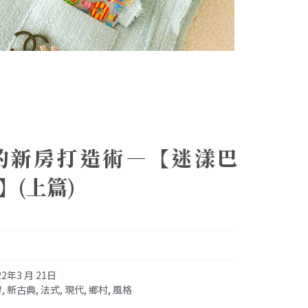
的新房打造術—【迷漾巴
】(上篇)
22年3 月 21日
黎
,
新古典
,
法式
,
現代
,
鄉村
,
風格