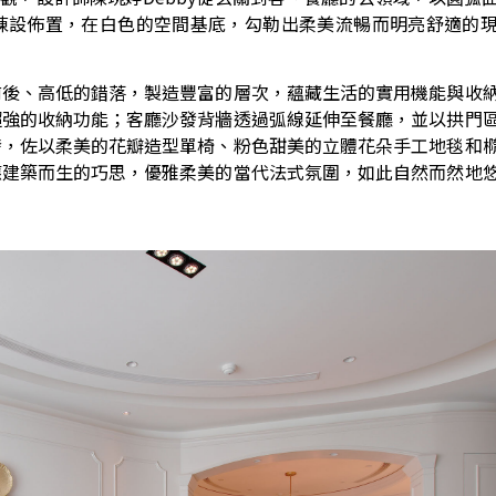
陳設佈置，在白色的空間基底，勾勒出柔美流暢而明亮舒適的
前後、高低的錯落，製造豐富的層次，蘊藏生活的實用機能與收
超強的收納功能；客廳沙發背牆透過弧線延伸至餐廳，並以拱門
發，佐以柔美的花瓣造型單椅、粉色甜美的立體花朵手工地毯和
應建築而生的巧思，優雅柔美的當代法式氛圍，如此自然而然地