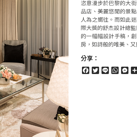
恣意漫步於巴黎的大街
品店、美麗悠閒的景點
人為之嚮往。而如此迷
際大獎的舒杰設計總監陳
的一幅幅設計手稿，創
房，如詩般的唯美、又
分享：
Facebook
Twitter
Line
WhatsA
Mes