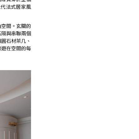
現代法式居家風
納空間。玄關的
區隔與串聯兩個
橢圓石材茶几、
悠遊在空間的每