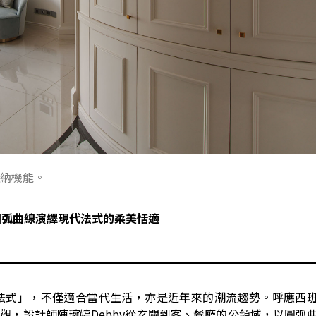
納機能。
圓弧曲線演繹現代法式的柔美恬適
」，不僅適合當代生活，亦是近年來的潮流趨勢。呼應西班牙Enri
外觀，設計師陳琬婷Debby從玄關到客、餐廳的公領域，以圓弧