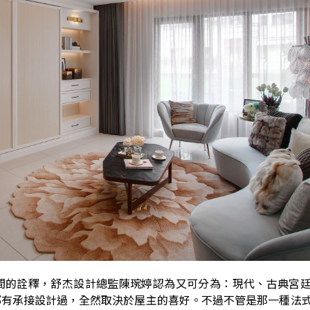
間的詮釋，舒杰設計總監陳琬婷認為又可分為：現代、古典宮
都有承接設計過，全然取決於屋主的喜好。不過不管是那一種法