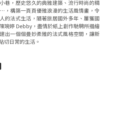
小巷，歷史悠久的典雅建築、流行時尚的精
…，構築一頁頁優雅浪漫的生活風情畫，令
人的法式生活，隨著旅居國外多年、屢獲國
琬婷 Debby，盡情於紙上創作馳騁所描繪
建出一個個曼妙柔雅的法式風格空間，讓新
貼切日常的生活。
pp
senger
分
享