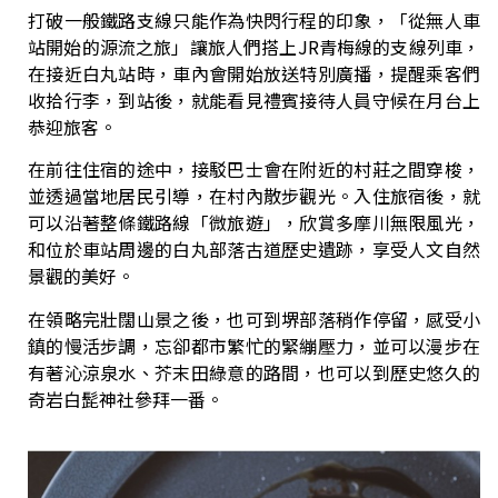
打破一般鐵路支線只能作為快閃行程的印象，「從無人車
站開始的源流之旅」讓旅人們搭上JR青梅線的支線列車，
在接近白丸站時，車內會開始放送特別廣播，提醒乘客們
收拾行李，到站後，就能看見禮賓接待人員守候在月台上
恭迎旅客。
在前往住宿的途中，接駁巴士會在附近的村莊之間穿梭，
並透過當地居民引導，在村內散步觀光。入住旅宿後，就
可以沿著整條鐵路線「微旅遊」，欣賞多摩川無限風光，
和位於車站周邊的白丸部落古道歷史遺跡，享受人文自然
景觀的美好。
在領略完壯闊山景之後，也可到堺部落稍作停留，感受小
鎮的慢活步調，忘卻都市繁忙的緊繃壓力，並可以漫步在
有著沁涼泉水、芥末田綠意的路間，也可以到歷史悠久的
奇岩白髭神社參拜一番。