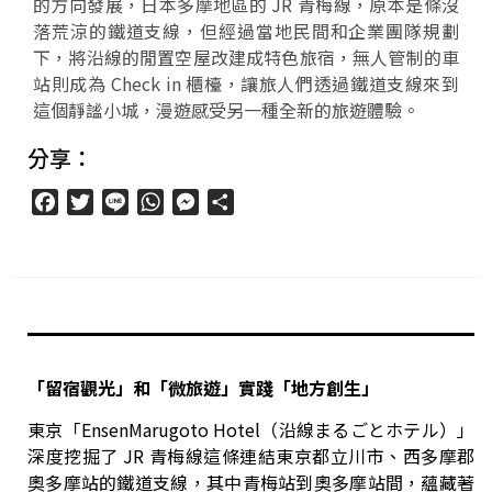
的方向發展，日本多摩地區的 JR 青梅線，原本是條沒
落荒涼的鐵道支線，但經過當地民間和企業團隊規劃
下，將沿線的閒置空屋改建成特色旅宿，無人管制的車
站則成為 Check in 櫃檯，讓旅人們透過鐵道支線來到
這個靜謐小城，漫遊感受另一種全新的旅遊體驗。
分享：
Facebook
Twitter
Line
WhatsApp
Messenger
分
享
「留宿觀光」和「微旅遊」實踐「地方創生」
東京「EnsenMarugoto Hotel（沿線まるごとホテル）」
深度挖掘了 JR 青梅線這條連結東京都立川市、西多摩郡
奧多摩站的鐵道支線，其中青梅站到奧多摩站間，蘊藏著