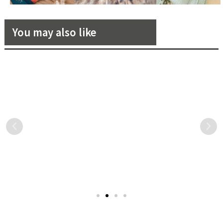
You may also like
一位難求！嚴選8家全台必吃
想來碗拉麵鞋嗎！le coq
鍋物店，全面剖析招牌湯底與
sportif與連鎖拉麵店「天下
人氣餐點
一品」的聯名新作太吸睛！
好想每天都吃火鍋呀！吃火
日本發源自京都的連鎖拉麵
鍋不僅暖胃又暖身，與三五
店「天下一品」今年迎來 50
好友相約更是最幸福的事
週年，以他們的招牌拉麵為
情，為此我們嚴選了全台8家
設計構想，與 le coq sportif
超人氣特色鍋物店，從麻辣
聯名合作，推出一雙濃濃
鍋排隊名店、網美風精品級
「拉麵味」的限量球鞋！
泰式火鍋，到飄香台南並傳