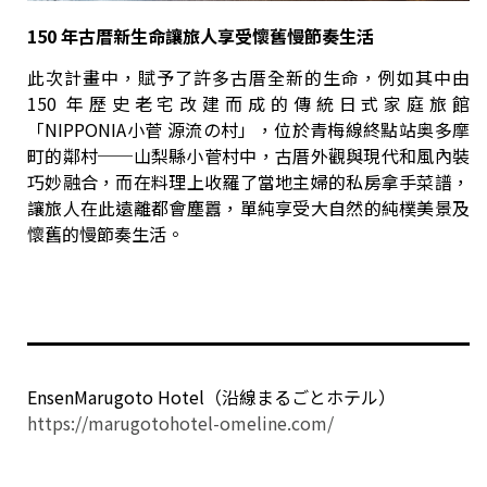
150
年古厝新生命讓旅人享受懷舊慢節奏生活
此次計畫中，賦予了許多古厝全新的生命，例如其中由
150 年歷史老宅改建而成的傳統日式家庭旅館
「NIPPONIA小菅 源流の村」，位於青梅線終點站奥多摩
町的鄰村──山梨縣小菅村中，古厝外觀與現代和風內裝
巧妙融合，而在料理上收羅了當地主婦的私房拿手菜譜，
讓旅人在此遠離都會塵囂，單純享受大自然的純樸美景及
懷舊的慢節奏生活。
EnsenMarugoto Hotel（沿線まるごとホテル）
https://marugotohotel-omeline.com/