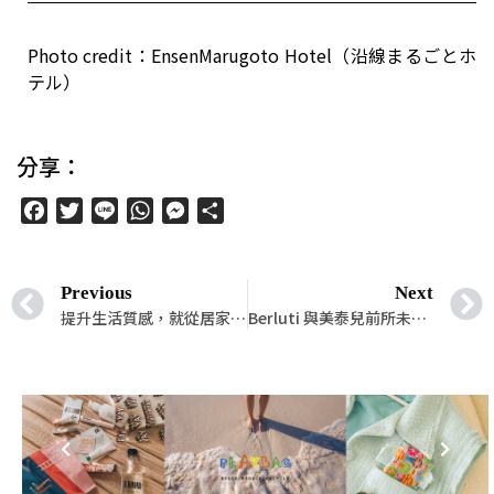
Photo credit：EnsenMarugoto Hotel（沿線まるごとホ
テル）
分享：
Facebook
Twitter
Line
WhatsApp
Messenger
分
享
Previous
Next
提升生活質感，就從居家香氛開始挑選吧！讓每一瞬間都是香香的
Berluti 與美泰兒前所未有的跨界合作！慶祝肯尼誕生 60 周年