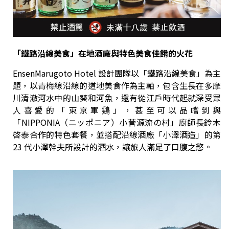
「鐵路沿線美食」在地酒廠與特色美食佳餚的火花
EnsenMarugoto Hotel 設計團隊以「鐵路沿線美食」為主
題，以青梅線沿線的道地美食作為主軸，包含生長在多摩
川清澈河水中的山葵和河魚，還有從江戶時代起就深受眾
人喜愛的「東京軍鶏」，甚至可以品嚐到與
「NIPPONIA（ニッポニア）小菅源流の村」廚師長鈴木
啓泰合作的特色套餐，並搭配沿線酒廠「小澤酒造」的第
23 代小澤幹夫所設計的酒水，讓旅人滿足了口腹之慾。