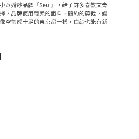
小眾婚紗品牌「Seul」，給了許多喜歡文青
擇，品牌使用輕柔的面料，簡約的剪裁，讓
像空氣感十足的東京都一樣，白紗也能有新
pp
senger
分
享