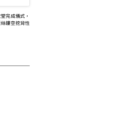
教堂完成儀式，
蕾絲鏤空挖背性