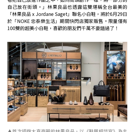
自己放在街頭。」林果良品也透露這雙堪稱全台最美的
「林果良品 x Jordane Saget」聯名小白鞋，將於6月29日
於「NOKE 忠泰樂生活」期間快閃店獨家販售。限量僅有
100雙的超美小白鞋，喜歡的朋友們千萬不要錯過了！
▲首次插旗大直商圈的林果良品，以《鞋履相談室》為主