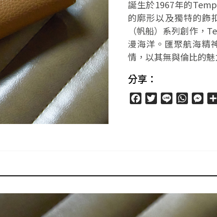
誕生於1967年的Te
的廓形以及獨特的飾扣，
（帆船）系列創作，Te
漫海洋。匯聚航海精
情，以其無與倫比的魅
分享：
Facebook
Twitter
Line
WhatsA
Mes