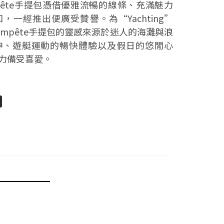
mpête手提包憑借優雅流暢的線條、充滿魅力
一經推出便廣受贊譽。為“Yachting”
mpête手提包的靈感來源於迷人的海灘與浪
神、遊艇運動的暢快體驗以及假日的悠閒心
力備受喜愛。
pp
senger
分
享