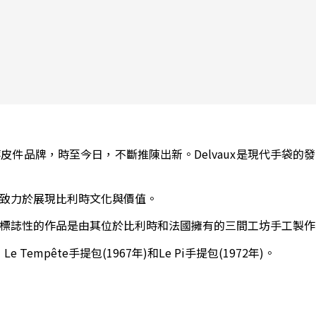
奢華皮件品牌，時至今日，不斷推陳出新。Delvaux是現代手袋的發
商，致力於展現比利時文化與價值。
x最具標誌性的作品是由其位於比利時和法國擁有的三間工坊手工製作
，Le Tempête手提包(1967年)和Le Pi手提包(1972年)。