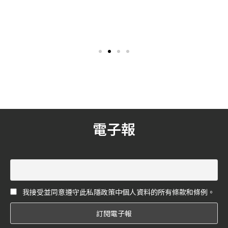
章──Imagination
在母親節前夕，各家彩妝保
由品牌調香大師 Jacques
養品牌都在摩拳擦掌，準備
Cavallier Belletrud 於格拉
推出各項組合好禮獻給最辛
斯 Les Fontaines
勞的每一位母親，《花嫁》
Parfumées 創意工坊精心調
今次整理了 4 家品牌所推出
製的香氛
的經典組合提供給大家，讓
「Imagination」，將柑橘
大家在挑選母親節禮物時，
香氣與龍涎香融合，呈現男
也為自己的化妝台好好補貨
性的優雅、大膽，重新開
一番。
展、逃離及征服自由的新道
路。
電子報
我接受並同意遵守此私隱政策中個人資料的所有條款和條例。