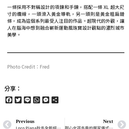
一條採用不對稱設計的項鍊和手鍊，搭配一條 XL 超大尺
寸的纜線，一頭滑入黃金導軌，另一頭則是黃金粗扁鏈
條，成為這個系列最受人注目的作品。超現代的外觀，讓
人在腦海中想到融合嶄新運動風珠寶設計觀點的濃烈城市
美學。
Photo Credit：Fred
分享：
Facebook
Twitter
Line
WhatsApp
Messenger
分
享
Previous
Next
Loro Piana秋冬全新經典標誌Sweater西裝外套登場！無可挑剔的優雅&溫暖魅力！
甜心女孩冬季的居家儀式感必需品！PUMA FLUFF 療癒系輕奢絨毛拖