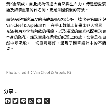
黃K金製成，自此成為傳達大自然與生命力，傳達戀愛絮
語及詩情畫意的代名詞，更是法國浪漫的符號。
而與品牌情誼深厚的南韓藝術家徐英姬，這次是第四度與
Van Cleef & Arpels合作，在手工韓紙上刻畫出迷人場景，
充滿著東方含蓄內斂的摺痕、以及璀璨的金光搭配著珠寶
本身的雕花，讓珠寶能在柔軟的紙質上綻放，也像是在自
然中呼吸般，一切歲月靜好，體現了簡單設計中的不簡
單。
Photo credit：Van Cleef & Arpels IG
分享：
Facebook
Twitter
Line
WhatsApp
Messenger
分
享