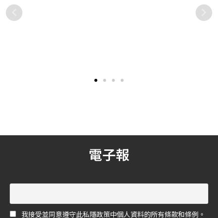
在下
在「10/10 HOPE」發現來自
「M One Cafe」首度進軍信
糕」
世界各地正面美麗的積極能
義區！獨家推出 6 款 A11 限
量！精選推薦英國有機保養品
定餐點
國際
有感於外在環境的複雜，不
開業十年以來人氣依然高漲
牌「Neal’s Yard Remedies
都
免讓人心中產生傾向於追求
的「M One Cafe」，在近期
尼爾氏香芬庭園」野玫瑰亮采
情
更回歸自然的想望，並希望
插旗新光三越 A11，而本館
系列
年
能積極從生活中一點一滴的
同時進行閉館改裝，所有早
出
落實，生活保養面向亦然。
午餐控們千萬不要跑錯了！
尾
在台灣，「10/10 HOPE」這
月1
一複合式生活品牌通路，正
的訂
是懷抱希望哲學的理念，致
起，
力於從世界各地搜羅健康有
進
機、美好純淨、匠心獨具的
美
品牌。今回，我們想與大家
電子報
，
分享，由10/10 HOPE精選引
寶
進之英國有機保養品牌
們
「Neal's Yard Remedies尼
爾氏香芬庭園」，這個備受
全球各地顧客愛戴的肌膚保
養品牌，特別的迷人之處！
我接受並同意遵守此私隱政策中個人資料的所有條款和條例。