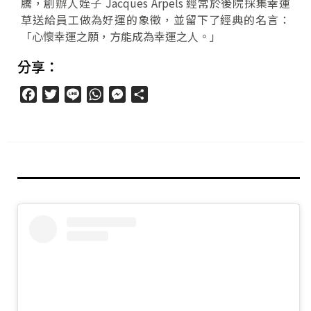
騰，創辦人姪子 Jacques Arpels 經常於後院採集幸運
草送給員工做為好運的象徵，並留下了經典的名言：
「心懷幸運之願，方能成為幸運之人。」
分享：
Facebook
Twitter
Line
WhatsApp
Messenger
分
享