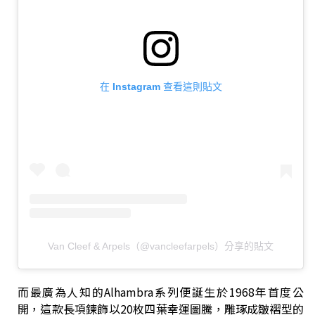
在 Instagram 查看這則貼文
Van Cleef & Arpels（@vancleefarpels）分享的貼文
而最廣為人知的Alhambra系列便誕生於1968年首度公
開，這款長項鍊飾以20枚四葉幸運圖騰，雕琢成皺褶型的