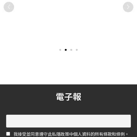
FABIANA FILIPPI 2022-23秋
精選 5 間超級美味的司康店，
冬「FUTURE FORWARD」
讓你們享受美好的英式午茶時
傳頌可持續風格的真實意義，
光！
擁抱大自然與運動風情，義
近幾年咖啡、甜點店琳瑯滿
品牌首創Golf系列橫跨高球運
大利「衣的詩人」FABIANA
目，讓所有喜愛在悠閒的午
動與城市漫遊
FILIPPI於2022秋冬系列推出
后時光享受下午茶的人們有
品牌史上首個Golf膠囊系
了許多容身之處，而在英式
列，以高球靈感營造出充滿
下午茶文化中，最不可或缺
休閒、奢適和女性魅力的獨
的莫過於「司康」了，外層
特品項，得以輕鬆穿搭出令
酥脆、內層鬆軟濕潤的口
人過目難忘的優雅型格。
感，讓不少人就這樣成為
「司康控」，此次《花嫁》
就來精選了5間超級美味的司
康店來填滿你們的午后時
電子報
光。
我接受並同意遵守此私隱政策中個人資料的所有條款和條例。