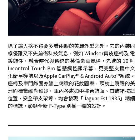
除了讓人捨不得要多看兩眼的美麗外型之外，它的內裝同
樣優雅又不失前衛科技氣息，例如 Windsor真皮座椅及 電
鍍飾件，融合時代與傳統的英倫豪華風格，先進的 10 吋
Incontrol Touch Pro 智慧觸控顯示幕，更完整支援中文
化衛星導航以及Apple CarPlay® & Android Auto™系統。
座椅及車門飾面亦繡上精緻的花紋圖案，頭枕上跳躍的美
洲豹標徽維肖維妙，車內各處如中控台飾面、首飾箱按鈕
位置、安全帶支架等，均會發現「Jaguar Est.1935」精細
的標誌，彰顯全新 F-Type 別樹一幟的設計。