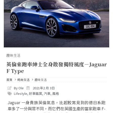
趣味生活
英倫來跑車紳士全身散發獨特風度－Jaguar
F Type
首頁
時尚生活
趣味生活
By Ole
2021年2 月 3日
Lifestyle
,
好車鑑賞
,
汽車
,
風格
Jaguar 一身貴族英倫氣息，比起較常見到的德日系跑
車多了一分與眾不同，而它們在英國生產的當家跑車 F-