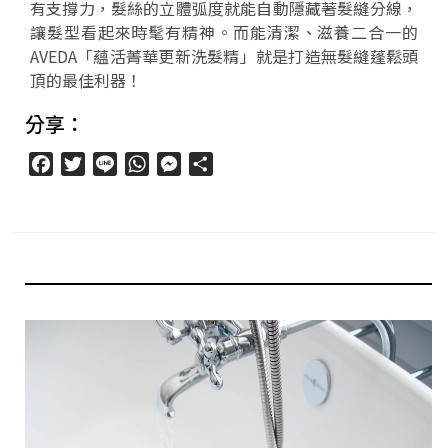
有支撐力，髮絲的立體弧度就能自動隱藏著髮縫分線，
讓髮型看起來時髦有精神。而能清潔、滋養二合一的
AVEDA「蘊活菁華更新洗髮精」就是打造無髮縫蓬鬆頭
頂的最佳利器！
分享：
Facebook
Twitter
Line
WhatsApp
Messenger
分
享