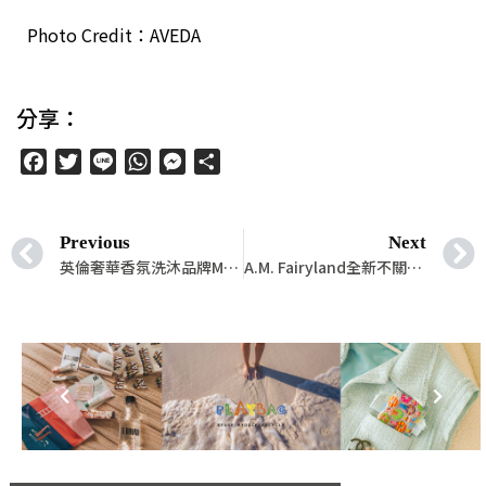
Photo Credit：AVEDA
分享：
Facebook
Twitter
Line
WhatsApp
Messenger
分
享
Previous
Next
英倫奢華香氛洗沐品牌MOLTON BROWN重磅登台！2023全台首間專賣店落腳微風信義盛大開幕，打造沙龍級精緻尊寵享受
A.M. Fairyland全新不關燈系列底妝新品登場！光透校色妝前乳、澎潤提亮液雙雙出擊，鞏固精緻立體底妝的第一步與最後一步，將「光」牢牢收集在臉上耀眼迷人！