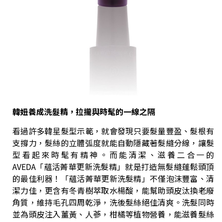
韓妞養成洗髮精，拉攏與時髦的一線之隔
看過許多韓星髮型示範，就會發現只要髮量豐盈、髮根有
支撐力，髮絲的立體弧度就能自動隱藏著髮縫分線，讓髮
型看起來時髦有精神。而能清潔、滋養二合一的
AVEDA「蘊活菁華更新洗髮精」就是打造無髮縫蓬鬆頭頂
的最佳利器！「蘊活菁華更新洗髮精」不僅泡沫豐富、清
潔力佳，更含有冬青樹萃取水楊酸，能幫助頭皮汰換老廢
角質，維持毛孔四周乾淨，洗後髮絲絕佳清爽。洗髮同時
並為頭皮注入薑黃、人蔘，柑橘等植物營養，能滋養髮絲