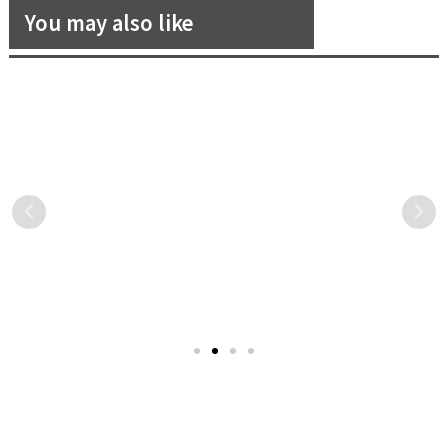
You may also like
4 個保養手部的小步驟，讓你
【婚禮籌備懶人包】婚禮租車
跟乾澀、死皮說 Bye Bye！
選哪款？最夯人氣禮車 5 選
在疫情期間，是否因為勤洗
古時候結婚坐花轎，現代人
手、勤噴酒精，導致雙手過
結婚坐禮車。結婚是人生大
於乾澀，死皮跟深刻手紋都
事，使用的禮車當然不可以
默默出現了呢？此次《花
一般般，如何輕鬆擁有？租
嫁》就為大家整理了 4 個保
賃禮車是最佳途徑。哪款禮
養手部的小步驟，讓大家在
車最受歡迎？人氣最夯？讓
家就能輕鬆保養雙手，重回
我們繼續看下去。
白嫩手感。