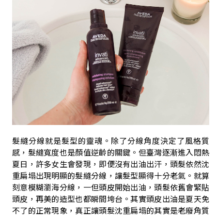
髮縫分線就是髮型的靈魂。除了分線角度決定了風格質
感，髮縫寬度也是顏值逆齡的關鍵。但臺灣逐漸進入悶熱
夏日，許多女生會發現，即便沒有出油出汗，頭髮依然沈
重扁塌出現明顯的髮縫分線，讓髮型顯得十分老氣。就算
刻意模糊瀏海分線，一但頭皮開始出油，頭髮依舊會緊貼
頭皮，再美的造型也都瞬間垮台。其實頭皮出油是夏天免
不了的正常現象，真正讓頭髮沈重扁塌的其實是老廢角質