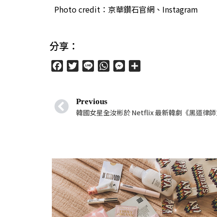
Photo credit：京華鑽石官網、Instagram
分享：
Facebook
Twitter
Line
WhatsApp
Messenger
分
享
Previous