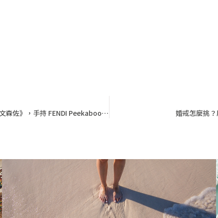
韓國女星全汝彬於 Netflix 最新韓劇《黑道律師文森佐》，手持 FENDI Peekaboo ISeeU Medium 包款，展現不凡女王氣場！
婚戒怎麼挑？