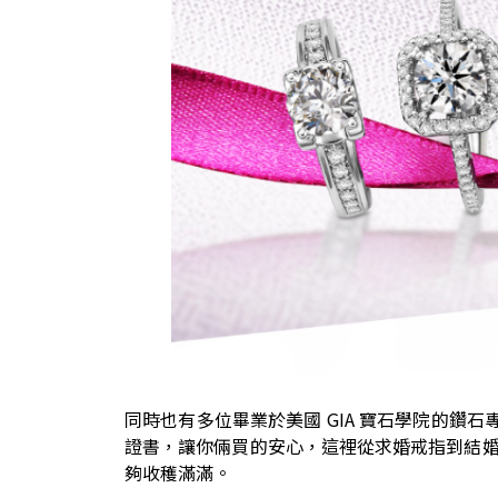
同時也有多位畢業於美國 GIA 寶石學院的鑽石
證書，讓你倆買的安心，這裡從求婚戒指到結
夠收穫滿滿。