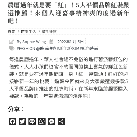
農曆過年就是要「紅」！5大平價品牌紅裝嚴
選推薦！來個人逢喜事精神爽的度過新年
吧！
首頁
時尚生活
精品珠寶
By Sophie Wang
2022年1 月 5日
#FASHION @時尚趨勢 #新年新衣服 #紅色時尚
每逢農曆過年，華人社會總不免俗的進行著派發紅包的
儀式，大人小孩們也會不約而同的換上喜氣的鮮紅色新
裝，就是要在過年期間讓一身「紅」運當頭！好好的迎
接嶄新一年的挑戰！編輯今回就來為大家嚴選幾多款5
大平價品牌所推出的紅衣時尚，在新年來臨前趕緊購入
幾款，為新的一年帶進滿滿的鴻運吧！
分享：
Facebook
Twitter
Line
WhatsApp
Messenger
分
享