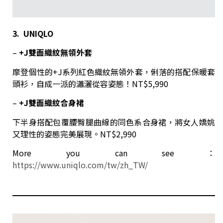
3. UNIQLO
–
+J
雙面織紋無領外套
摩登個性的+J系列紅色織紋無領外套，俐落的搭配保暖套
頭衫，自成一派的瀟灑從容姿態！NT$5,990
–
+J
雙面織紋合身裙
下半身搭配包覆腰臀腿曲線的同色系合身裙，將女人嬌姚
又理性的姿態完美展現。NT$2,990
More you can see：
https://www.uniqlo.com/tw/zh_TW/