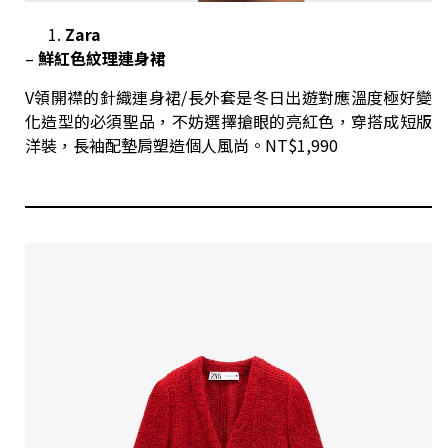
Zara
–
鮮紅色
紋理連身裙
V領開襟的針織連身裙/長外套是冬日出遊對應溫度極好變
化造型的必須聖品，不妨選擇搶眼的亮紅色，穿搭成短版
洋裝，長袖配墊肩塑造個人風尚。NT$1,990