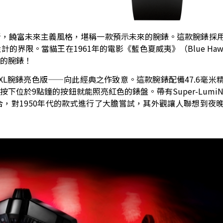
新，饒富未來主義風格，堪稱一款預示未來的腕錶。這款腕錶採
界限。當貓王在1961年的電影《藍色夏威夷》（Blue Haw
的腕錶！
L腕錶亮色版——向此經典之作致意。這款腕錶配備47.6毫米
下位於9點鐘的按鈕就能照亮紅色的錶盤。帶有Super-LumiN
，對1950年代的款式進行了大膽嘗試，其外觀讓人聯想到夜