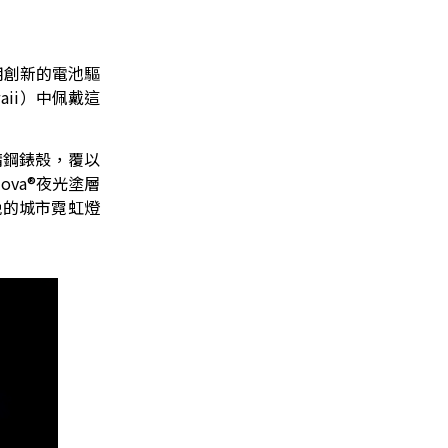
用創新的電池驅
aii）中佩戴這
精鋼錶殼，覆以
ova®夜光塗層
晚的城市霓虹燈