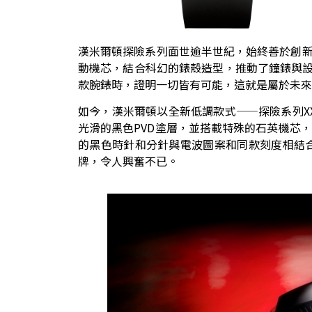
漢米爾頓探險系列面世逾半世紀，始終善於創
動機芯，結合科幻的錶殼造型，推動了鐘錶與設計的
款腕錶時，證明一切皆有可能，這就是屬於未來
如今，漢米爾頓以全新低調款式——探險系列XX
光滑的黑色PVD塗層，並搭載特殊的石英機芯，按
的黑色時針和分針與電波圖案和同款刻度相結合
牌，令人興奮不已。