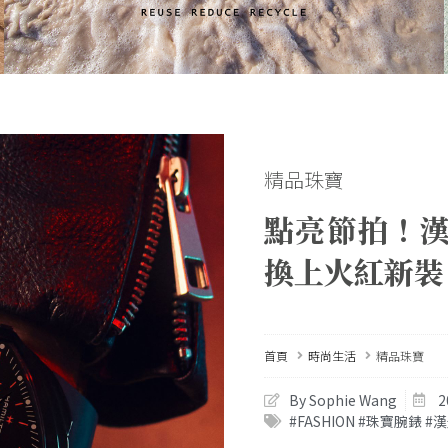
精品珠寶
點亮節拍！
換上火紅新裝
首頁
時尚生活
精品珠寶
By Sophie Wang
2
#FASHION #珠寶腕錶 