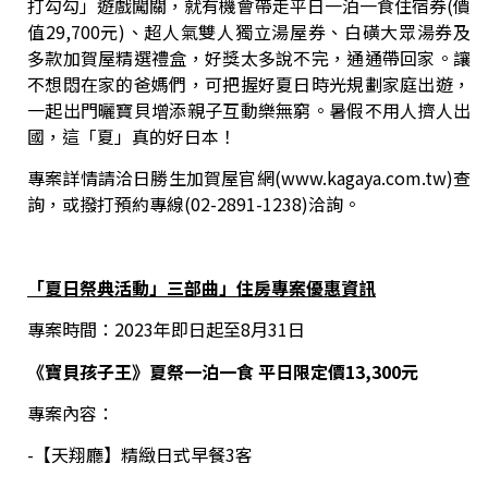
打勾勾」遊戲闖關，就有機會帶走平日一泊一食住宿券(價
值29,700元)、超人氣雙人獨立湯屋券、白磺大眾湯券及
多款加賀屋精選禮盒，好獎太多說不完，通通帶回家。讓
不想悶在家的爸媽們，可把握好夏日時光規劃家庭出遊，
一起出門曬寶貝增添親子互動樂無窮。暑假不用人擠人出
國，這「夏」真的好日本！
專案詳情請洽日勝生加賀屋官網(www.kagaya.com.tw)查
詢，或撥打預約專線(02-2891-1238)洽詢。
「夏日祭典活動」三部曲」住房專案優惠資訊
專案時間：2023年即日起至8月31日
《寶貝孩子王》夏祭一泊一食 平日限定價13,300元
專案內容：
-【天翔廳】精緻日式早餐3客