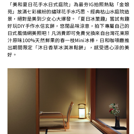
「美和夏日花手水日式庭院」為最夯IG拍照熱點「金娘
苑」放滿七彩繽紛的繡球花手水巧思、經典枯山水庭院造
景，絕對是美到少女心大爆發。「夏日冰菓趣」嘗試有趣
好玩DIY手作水信玄餅，悠閒品味涼意，拍下專屬自己的
日式風情網美照吧！凡消費即可免費兌換來自台灣花東原
汁原味100%天然鮮果的春一枝Mini冰棒，日和咖啡廳推
出期間限定「沐日香草冰淇淋鬆餅」，感受透心涼的美
好。