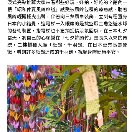
浸式亮點推薦大家來看哪些好玩、好拍、好吃的？館內一
樓「昭和仲夏風鈴廊道」感受被風鈴包覆的療癒感，聽著
風鈴輕擺搖曳出聲，伴著向日葵風車裝飾，立刻有種置身
日本的小錯覺，進電梯一入眼簾的是挑空區金魚悠遊水球
的藝術裝置，搭電梯也不忘捕捉情涼氛圍感，在日本七夕
當天，將自己的心願掛在「七夕許願竹」是長久以來的傳
統，二樓櫃檯大廳「紙鶴・千羽鶴」在日本更有長壽象
徵，看到許多紙鶴連成的千羽鶴，祝願身體健康平安。