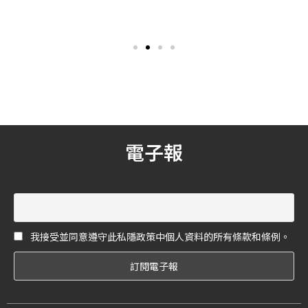
佳列印解決方案！
人眼前一亮！
供輸入與輸出的領導品牌，
牌前衛破格的精神，展現百
近期正式發布全新G系列噴墨
變的嫵媚魅力。琳瑯滿目的
印表機，以熱情、活力、信
時尚款式結合俏皮活潑的色
賴三大主軸，貫注於產品的
彩和特大的奪目圖案，令人
開發與服務，推出包括家用
眼前一亮！
PIXMA G系列與商用MAXIFY
GX系列，滿足已成為常態的
混合辦公模式下，家用與不
同規模的企業辦公室列印需
求。
電子報
我接受並同意遵守此私隱政策中個人資料的所有條款和條例。