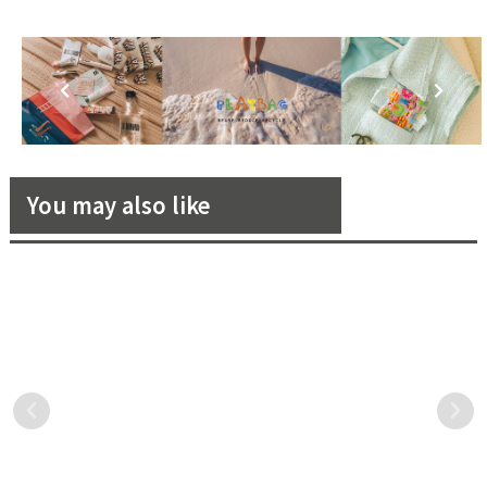
You may also like
Canon全新家用及商用連供噴
路易威登推出絲質方巾與長絲
墨印表機系列產品上市，提供
巾系列嶄新形象照，俏皮活潑
高印量、高品質、高效率的最
的色彩和特大的奪目圖案，令
Canon作為業界唯一同時提
路易威登的絲質方巾體現品