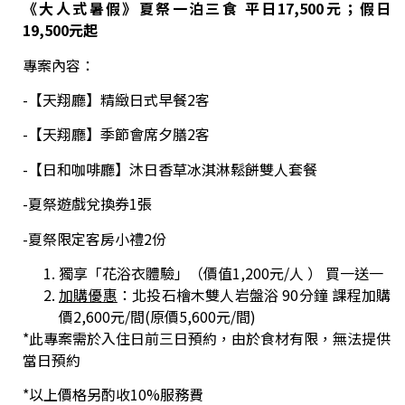
《大人式暑假》夏祭一泊三食 平日17,500元；假日
19,500元起
專案內容：
-【天翔廳】精緻日式早餐2客
-【天翔廳】季節會席夕膳2客
-【日和咖啡廳】沐日香草冰淇淋鬆餅雙人套餐
-夏祭遊戲兌換券1張
-夏祭限定客房小禮2份
獨享「花浴衣體驗」（價值1,200元/人 ） 買一送一
加購優惠
：北投石檜木雙人岩盤浴 90分鐘 課程加購
價2,600元/間(原價5,600元/間)
*此專案需於入住日前三日預約，由於食材有限，無法提供
當日預約
*以上價格另酌收10%服務費