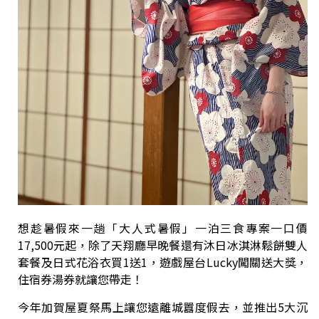
想趁暑假來一趟「大人式暑假」一泊三食專案一口價
17,500元起，除了天翔廳早晚餐還有沐日冰淇淋鬆餅雙人
套餐及日式花浴衣買1送1，遊戲屋台Lucky闖關送大獎，
住宿券湯券就讓您帶走！
今年加賀屋夏祭馬上讓您遠離城囂度假去，並推出5大沉