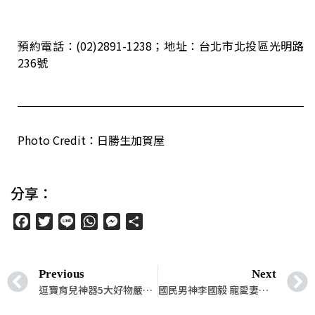
預約電話：(02)2891-1238；地址：台北市北投區光明路
236號
Photo Credit：日勝生加賀屋
分享：
Facebook
Twitter
Line
WhatsApp
Messenger
分
享
Previous
Next
逗寶育兒神器5大好物嚴選推薦！為新世代爸媽打造兼具實用性與時尚外型的育兒單品
國民男神李國毅 寵愛妻女當充電！不捨愛妻辛苦 靠四大心法、三大育兒神器，哄睡、洗澡技能全解鎖