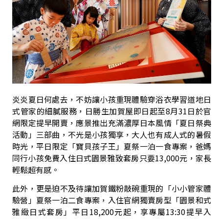
炎炎夏日何處去，不妨讓小孩重現體驗穿浴衣學習道地日
式管家的細膩服務，日勝生加賀屋即日起至8月31日於官
網限定提早開賣，應景推出充滿濃厚日本風情「夏日祭典
活動」三部曲，不光是小孩獨享，大人也有成人式的暑假
時光，平日限定「寶貝孩子王」夏祭一泊一食專案，爸媽
同行小孩免費入住日式園景雅致套房只要13,000元，家長
輕鬆超有感。
此外，更是迫不及待讓加賀鐵粉敲碗重現的「小小管家體
驗營」夏祭一泊二食專案，入住官網獨賣房型「園景和式
雅緻日式套房」平日18,200元起，享專屬13:30提早入