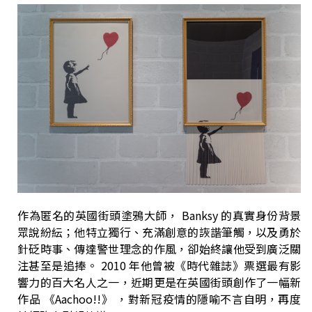
作為匿名的英國街頭塗鴉大師， Banksy 的真實身份背景
眾說紛紜；他特立獨行、充滿創意的詼諧筆觸，以及勇於
針砭時事、傳達警世理念的作風，卻始終讓他受到廣泛關
注甚至是追捧。 2010 年他曾被《時代雜誌》票選最有影
響力的百大名人之一，近期更是在英國街頭創作了一幅新
作品 《Aachoo!!》 ，對新冠疫情的隱喻不言自明，再度