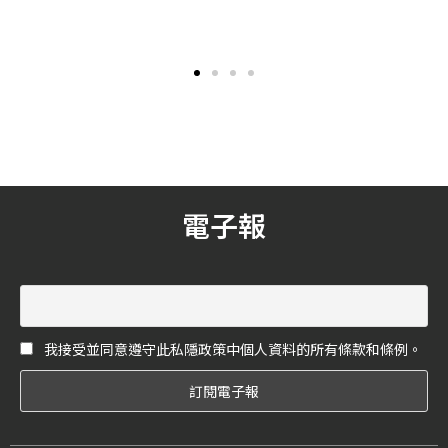
台東紅葉溫泉百年風華
Loro Piana首次與日本鬼才
屬台泥綠能，打造「台東紅
設計師藤原浩（Hiroshi
葉谷綠能溫泉園區」結合民
Fujiwara）合作聯名系列！
宿、旅程與餐飲業者等地方
以優雅設計重新定義現代街
夥伴合作，搭建共生共榮的
頭時尚風格！跟著編輯一起
平台。近2.5公頃的溫泉戲水
看這兩種元素的結合，會有
區與餐廳將開始迎接旅客，
什麼時尚的火花吧！
未來至台東旅遊又多了一處
泡湯戲水享受美食的新據
點。
電子報
我接受並同意遵守此私隱政策中個人資料的所有條款和條例。