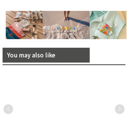
You may also like
Loro Piana × 藤原浩首發聯
在翠綠山谷環繞中享受靜謐楓
名！優雅與街頭潮流的完美結
紅，品味清水模中的溫泉美人
合！
湯，雲品國際與台泥綠能再現
義大利頂級羊毛織品品牌
雲品國際攜手台泥企業團所