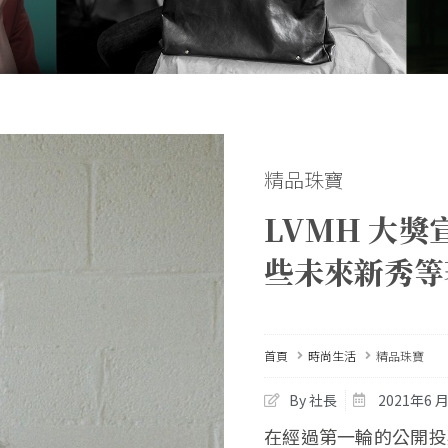
精品珠寶
LVMH 大獎
些未來新秀等
首頁
時尚生活
精品珠寶
By 社長
2021年6 月
在經過第一輪的公開投