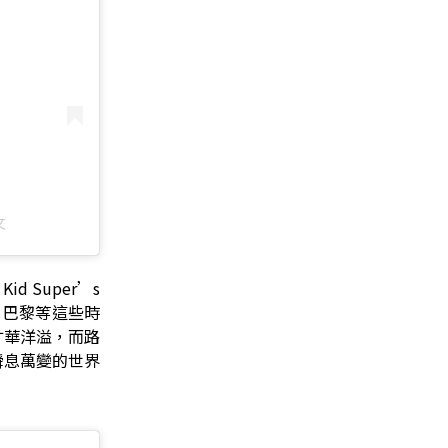
文
 Kid Super’s
約、倫敦、巴黎等這些時
才華洋溢，而路
個瞬息萬變的世界