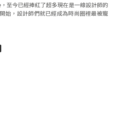
rize，至今已經捧紅了超多現在是一線設計師的
開始，設計師們就已經成為時尚圈裡最被寵
pp
senger
分
享