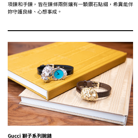
項鍊和手鍊，皆在鍊條兩側鑲有一顆鑽石點綴，希冀能伴
妳守護良緣、心想事成。
Gucci 獅子系列腕錶