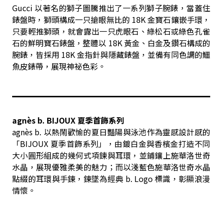
Gucci 以著名的獅子圖騰推出了一系列獅子腕錶，當蓋住
錶盤時，獅頭構成一只搶眼無比的 18K 金寶石鑲嵌手環，
只要輕推獅頭，就會露出一只虎眼石、綠松石或綠色孔雀
石的鮮明寶石錶盤，整體以 18K 黃金、白金及鑽石構成的
腕錶，皆採用 18K 金指針與隱藏錶盤，並備有同色調的鱷
魚皮錶帶，展現神祕色彩。
agnès b. BIJOUX 夏季首飾系列
agnès b. 以熱鬧歡愉的夏日豔陽與泳池作為靈感設計感的
「BIJOUX 夏季首飾系列」，由鍍白金與香檳金打造不同
大小圓形組成的幾何式項鍊與耳環，並鋪鑲上施華洛世奇
水晶，展現優雅柔美的魅力；而以淺藍色施華洛世奇水晶
點綴的耳環與手鍊，鍊墜為經典 b. Logo 標識，彰顯浪漫
情懷。