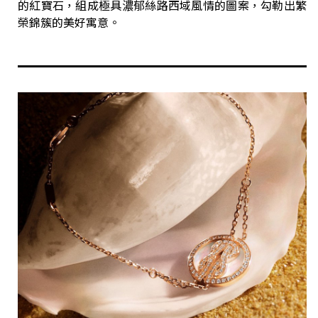
的紅寶石，組成極具濃郁絲路西域風情的圖案，勾勒出繁
榮錦簇的美好寓意。