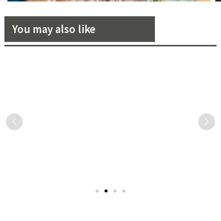
You may also like
Milla Nova 絕美的「長袖婚
「林果良品」分享2招男生靴
紗」，展現神祕優雅情致
子挑選秘訣！擺脫穿靴比例怪
異窘境，打造視覺完美比例
來自波蘭的 Milla Nova，設
每年冬天總是在煩惱鞋櫃裡
計的婚紗都有如童話般神祕
缺少一雙靴子，看著購物車
奢華，最經典的莫過於「長
琳瑯滿目的男靴，卻不知道
袖婚紗」了，無論是使用緞
哪雙適合自己？台灣手工皮
面、刺繡、蕾絲，還是經典
鞋品牌林果良品分享2個必學
的絲綢與薄紗，在在都展現
男靴挑選重點，從靴子筒
出優雅浪漫的情致。
高、款式甚至是搭配褲子挑