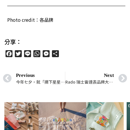
Photo credit：各品牌
分享：
Facebook
Twitter
Line
WhatsApp
Messenger
分
享
Previous
Next
今年七夕，就「摘下星星」送給那個精緻雅痞的他吧！
Rado 瑞士雷達表品牌大使 Ash Barty，以網球展現真我價值