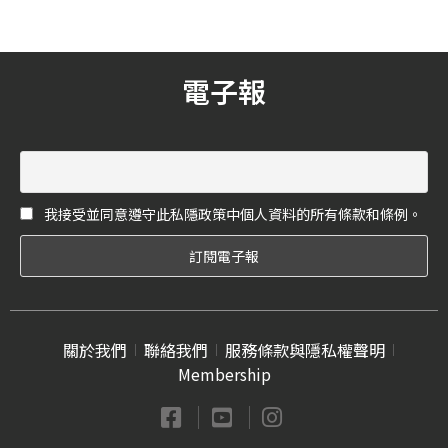
選，擺脫總是比例怪異的窘
境，讓你從這個冬天開始朝
著型男之路邁進。
電子報
我接受並同意遵守此私隱政策中個人資料的所有條款和條例。
關於我們
聯絡我們
服務條款與隱私權聲明
Membership