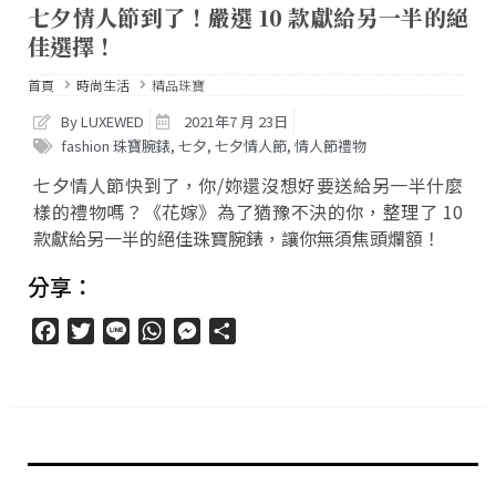
七夕情人節到了！嚴選 10 款獻給另一半的絕
佳選擇！
首頁
時尚生活
精品珠寶
By LUXEWED
2021年7 月 23日
fashion 珠寶腕錶
,
七夕
,
七夕情人節
,
情人節禮物
七夕情人節快到了，你/妳還沒想好要送給另一半什麼
樣的禮物嗎？《花嫁》為了猶豫不決的你，整理了 10
款獻給另一半的絕佳珠寶腕錶，讓你無須焦頭爛額！
分享：
Facebook
Twitter
Line
WhatsApp
Messenger
分
享