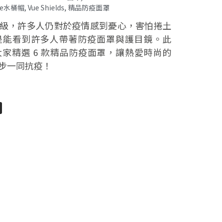
Safe水桶帽
,
Vue Shields
,
精品防疫面罩
級，許多人仍對於疫情感到憂心，害怕捲土
是能看到許多人帶著防疫面罩與護目鏡。此
家精選 6 款精品防疫面罩，讓熱愛時尚的
步一同抗疫！
pp
senger
分
享