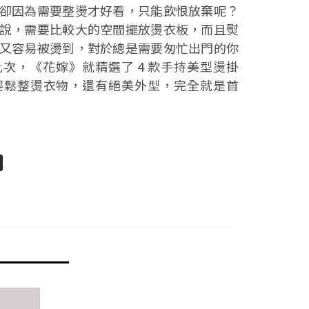
卻因為需要整燙才好看，只能飲恨放棄呢？
說，需要比較大的空間擺放燙衣板，而且熨
又容易被燙到，對於總是需要匆忙出門的你
次，《花嫁》就精選了 4 款手持美型燙掛
輕鬆整燙衣物，還有絕美外型，完全就是首
pp
senger
分
享