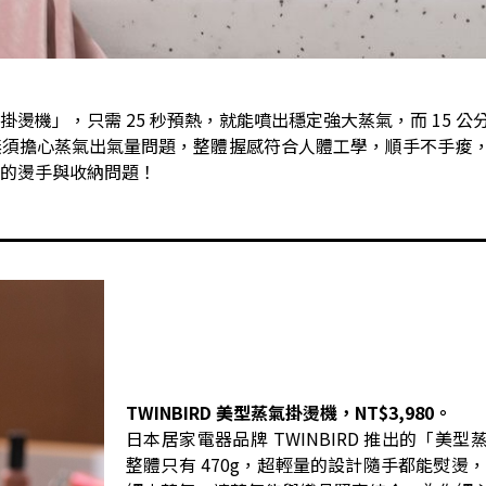
蒸氣掛燙機」，只需 25 秒預熱，就能噴出穩定強大蒸氣，而 15 
無須擔心蒸氣出氣量問題，整體握感符合人體工學，順手不手痠
的燙手與收納問題！
TWINBIRD 美型蒸氣掛燙機，NT$3,980。
日本居家電器品牌 TWINBIRD 推出的「美
整體只有 470g，超輕量的設計隨手都能熨燙，一