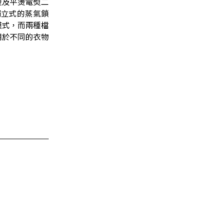
燙及平燙電熨二
獨立式的蒸氣鎖
模式，而兩種檔
用於不同的衣物