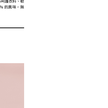
心呵護衣料、軟
1% 的異味，無