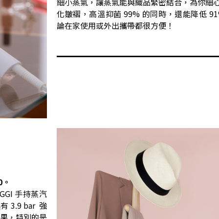
細小蒸氣，讓蒸氣能與織品緊密結合，為你細
化皺褶，高溫抑菌 99% 的同時，還能降低 9
論在家使用或外出攜帶都很方便！
0。
GGI 手持蒸汽
.9 bar 強
效果，特別的是