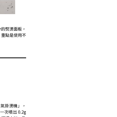
公分的熨燙面板，
，重點是使用不
型蒸氣掛燙機」，
次噴出 0.2g