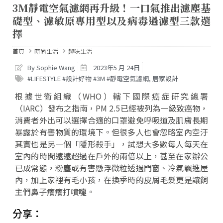
3M靜電空氣濾網再升級！一口氣推出濾塵基
礎型、濾敏原專用型以及病毒過濾型三款選
擇
首頁
時尚生活
趣味生活
By Sophie Wang
2023年5 月 24日
#LIFESTYLE #設計好物 #3M #靜電空氣濾網
,
居家設計
根據世衛組織（WHO）轄下國際癌症研究總署
（IARC）發布之指南，PM 2.5已經被列為一級致癌物，
消費者外出可以選擇合適的口罩避免呼吸道及肌膚長期
暴露於有害物質的環境下。但很多人也會忽略室內空汙
其實也是另一個「隱形殺手」，試想大多數每人每天在
室內的時間遠遠超過在戶外的兩倍以上，甚至在家辦公
已成常態，粉塵或有害懸浮微粒透過門窗、冷氣飄進屋
內，加上家裡有毛小孩，在換季時的皮屑毛髮更是讓飼
主們鼻子癢癢打噴嚏。
分享：