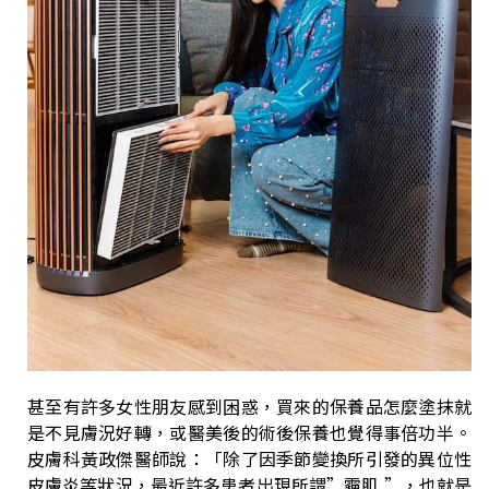
甚至有許多女性朋友感到困惑，買來的保養品怎麼塗抹就
是不見膚況好轉，或醫美後的術後保養也覺得事倍功半。
皮膚科黃政傑醫師說：「除了因季節變換所引發的異位性
皮膚炎等狀況，最近許多患者出現所謂”霾肌 ”，也就是