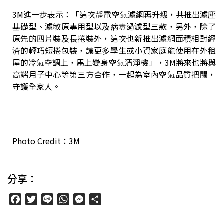
3M進一步表示：「這次靜電空氣濾網再升級，共推出濾塵
基礎型、濾敏原專用型以及病毒過濾型三款，另外，除了
原先的四片裝及長捲裝外，這次也新推出濾網面積相對經
濟的輕巧短捲包裝，讓更多學生或小資家庭能使用在外租
屋的冷氣空調上，馬上變身空氣清淨機」，3M將來也將與
高端月子中心等第三方合作，一起為室內空氣品質把關，
守護全家人。
Photo Credit：3M
分享：
Facebook
Twitter
Line
WhatsApp
Messenger
分
享