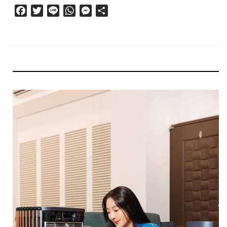
Facebook
Twitter
Line
WhatsApp
Messenger
分
享