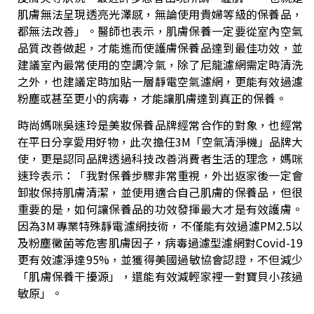
肌膚無法呈現透亮光澤感，無論使用貴婦等級的保養品，
都無法改善」。醫師也表示，肌膚保養一定要從室內空氣
品質改善做起，才能進而使護膚保養品達到最佳功效，並
建議室內最常使用的空調冷氣，除了尼龍濾網需定時清洗
之外，也建議定時加貼一層靜電空氣濾網，更能有效過濾
粉塵或甚至更小的病毒，才能讓肌膚達到真正的保養。
時尚媽咪吳速玲是美妝保養品牌經常合作的對象，也經常
在平日分享愛用好物，此次擔任3M「空氣清淨機」品牌大
使，更是認同品牌透過科技改善消費者生活的理念，媽咪
速玲表示：「我對保養步驟非常重視，外出返家後一定會
卸妝保持肌膚清潔，並使用適合自己肌膚的保養品，但很
重要的是，如何讓保養品的功效發揮最大才是有效護膚。
因為3M專業特殊靜電濾網技術，不僅能有效過濾PM2.5以
及粉塵黴菌等危害肌膚因子，病毒過濾型濾網對Covid-19
更有效濾淨達95%，並獲得美國過敏協會認證，不但減少
「肌膚保養干擾源」，還能有效減輕家裡一對寶貝小孩過
敏原」。