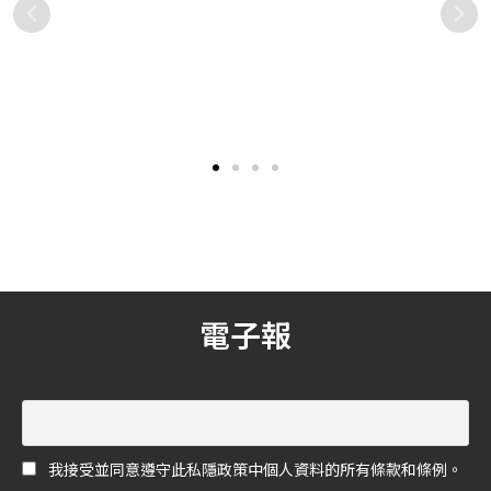
哇哉上課《獨立女性養成術》
2021 居家設計「蓬鬆」風
攜手時尚觀點自媒體人凱特
潮，陪伴我們待在家中度過這
王，以3大獨立面向x 5種女性
段艱難時刻！
最時髦的線上學習平台—「哇
因為疫情，大家都必須待在
議題層面 x 10個執行計畫，邀
哉上課」攜手時尚觀點自媒
家中，讓寬鬆、蓬鬆的趨勢
你一起成為獨立女性！
體人凱特王，全台獨家推出
開始盛行，而居家設計也吹
《凱特王的獨立女性養成
起了蓬鬆風潮，沉浸在柔
術》，總共7個章節、長達超
軟、蓬鬆的世界裡，也讓緊
過300分鐘的線上影音課程。
繃的身心能夠隨之放鬆下
教導女性從經濟、人格、精
來，陪伴我們度過這些艱難
神3大面向來完成獨立；深入
時刻。
探討5種女性議題層面，並融
合課程所學概念，進行10個
執行計畫，從理論與實際操
電子報
作面上，全面性講述獨立女
性如何養成。課程更提供凱
特王人氣書籍《像我這樣的
女人，有時優雅，偶爾帶
刺：365日絕世女子時光
誌》、《生為自己，我很開
我接受並同意遵守此私隱政策中個人資料的所有條款和條例。
心》套組，讓女性更了解自