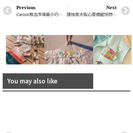
Previous
Next
Canon推出市場最小巧大尺寸繪圖機imagePROGRAF TC-20，滿足CAD/CAM繪圖與海報輸出一機雙用途！同級品最優機體寬度僅有96.8cm
捷絲旅大阪心齋橋館快閃熱賣！三天兩夜最低每人每晚台幣千元起，早鳥再送「大阪地鐵一日券」
You may also like