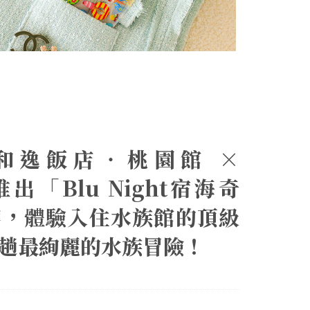
Blu和逸飯店‧桃園館 ×
推出「Blu Night宿海奇
案，體驗入住水族館的頂級
趟最絢麗的水族冒險！