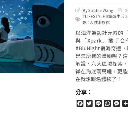
By Sophie Wang
2
#LIFESTYLE #旅遊生活 
遇 #入住水族館
以海洋為設計元素的「C
與「Xpark」攜
#BluNight宿海
是怎麼樣的體驗呢？這
解說、六大區域探索、
徉在海底兩萬哩，更能
在就想報名體驗了！
分享：
Facebook
Twitter
Line
WhatsA
Mes