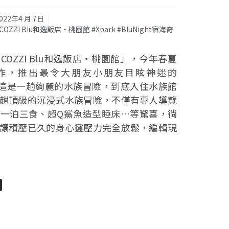
022年4 月 7日
#COZZI Blu和逸飯店‧桃園館 #Xpark #BluNight宿海奇
OZZI Blu和逸飯店‧桃園館」，今年春夏
手合作，推出最令大朋友小朋友目眩神迷的
奇遇，這是一趟絢麗的水族冒險，到底入住水族館
趟頂級的沉浸式水族冒險，不僅有專人導覽
一泊三食、超Q鯊魚造型睡床…等驚喜，徜
讓積壓已久的身心靈壓力完全放鬆，編輯現
pp
senger
分
享