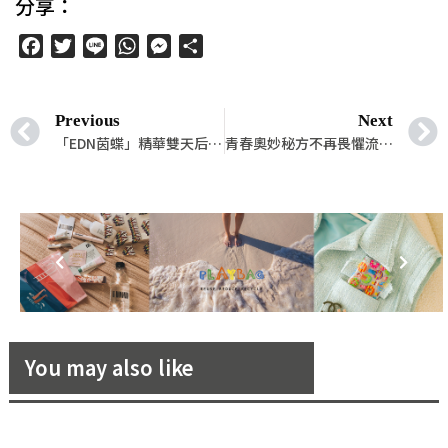
分享：
Facebook
Twitter
Line
WhatsApp
Messenger
分
享
Previous
Next
「EDN茵蝶」精華雙天后—玻尿酸彈潤水凝精華 vs. 緊緻新生彈力精華，讓你在新的一年持續地閃閃發光！
青春奧妙秘方不再畏懼流逝時光！法國沙龍護膚品牌MATIS「卓越女神油精萃」油性精華液，賦活失去活力的肌膚
You may also like