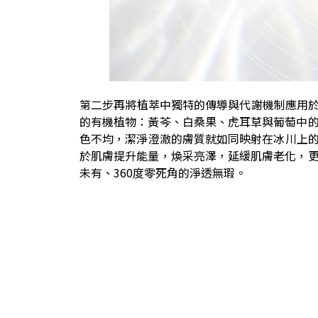
第二步再將植萃中獨特的傳導與代謝機制應用於臻
的有機植物：黃芩、白桑果、虎耳草與葡萄中
色不均，潔淨澄澈的膚質就如同映射在冰川上的曙光
於肌膚提升能量，煥采亮澤，延緩肌膚老化，
未有、360度零死角的淨透無瑕。