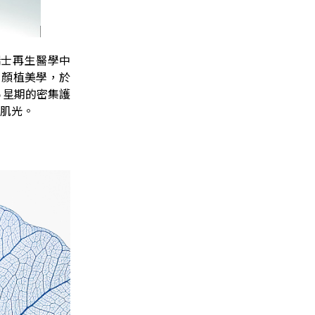
瑞士再生醫學中
白顏植美學，於
５星期的密集護
肌光。