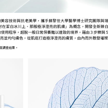
越的生物美容技術與抗老美學，攜手蘇黎世大學醫學博士研究團隊與
射在潔白冰川上、那般極淨澄亮的肌膚」為概念，開發全新臻
特的使用程序，超脫一般日常保養難以達致的境界，藉由３步驟與
亮並均勻膚色，從肌底打造極淨澄亮的膚質，由內而外散發璀璨
意度調查結果。