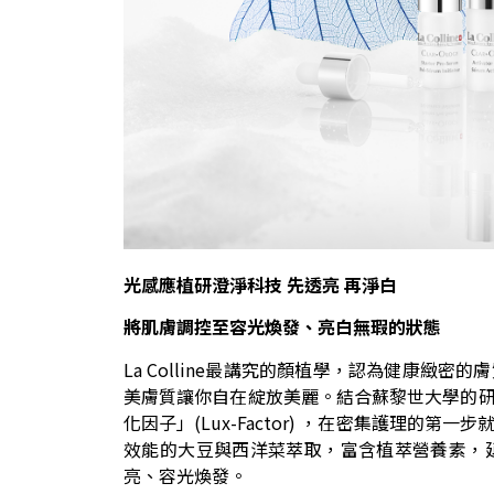
光感應植研澄淨科技
先透亮
再淨白
將肌膚調控至容光煥發、亮白無瑕的狀態
La Colline最講究的顏植學，認為健康
美膚質讓你自在綻放美麗。結合蘇黎世大學的
化因子」(Lux-Factor) ，在密集護理
效能的大豆與西洋菜萃取，富含植萃營養素，
亮、容光煥發。