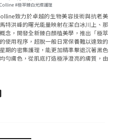
aColline #極萃臻白光燦護理
Colline致力於卓越的生物美容技術與抗老美
馬特洪峰的曙光能量映射在潔白冰川上、那
概念，開發全新臻白顏植美學，推出「極萃
的使用程序，超脫一般日常保養難以達致的
星期的密集護理，能更加精準擊退沉著黑色
均勻膚色，從肌底打造極淨澄亮的膚質，由
pp
senger
分
享