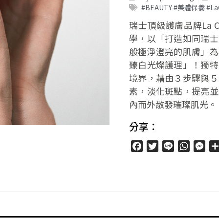
#BEAUTY #美體保養 #L
瑞士頂級護膚品牌La 
學，以「打造如同瑞士
般極淨澄亮的肌膚」為
臻白光燦護理」！獨特
境界，藉由３步驟與５
素，淡化斑點，提亮並
內而外散發璀璨肌光。
分享：
Facebook
Twitter
Line
WhatsA
Mes