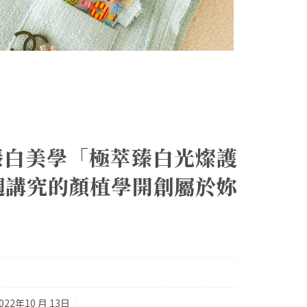
ine臻白美學「極萃臻白光燦護
週講究的顏植學開創屬於妳
022年10 月 13日