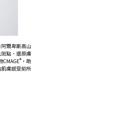
自阿爾卑斯高山
化斑點、還原膚
®
CMAGE
，助
給肌膚感受前所