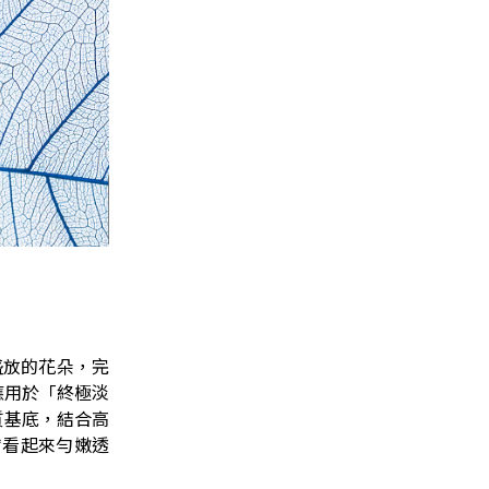
盛放的花朵，完
應用於「終極淡
膚質基底，結合高
膚看起來勻嫩透