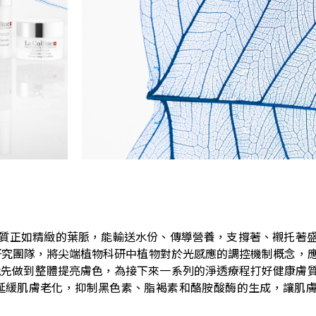
緻密的膚質正如精緻的葉脈，能輸送水份、傳導營養，支撐著、襯托著
研究團隊，將尖端植物科研中植物對於光感應的調控機制概念，
的第一步就先做到整體提亮膚色，為接下來一系列的淨透療程打好健康
延緩肌膚老化，抑制黑色素、脂褐素和酪胺酸酶的生成，讓肌