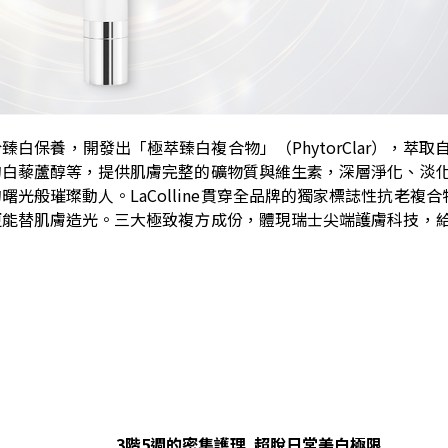
白保養，開發出「極萃臻白複合物」（PhytorClar），萃取
的白藜蘆醇等，提供肌膚完整的礦物質與維生素，深層淨化、淡
般璀璨動人。LaColline貫穿全品牌的獨家標誌性抗老複合物
更能替肌膚造光。三大極致複方成份，體現瑞士尖端護膚科技，
3
階5
週的密集護理
超脫日常美白極限