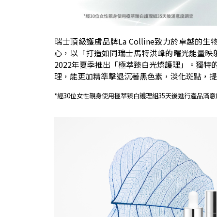
瑞士頂級護膚品牌La Colline致力於卓
心，以「打造如同瑞士馬特洪峰的曙光能量映
2022年夏季推出「極萃臻白光燦護理」。獨
理，能更加精準擊退沉著黑色素，淡化斑點，提
*經30位女性親身使用極萃臻白護理組35天後進行產品滿