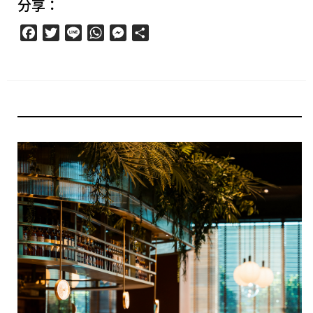
分享：
Facebook
Twitter
Line
WhatsApp
Messenger
分
享