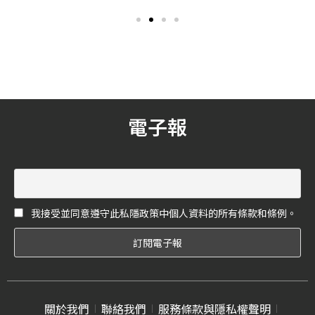
以《以你的名字呼喚我》作
在英國生產的當家跑車 F-
為奧斯卡金像獎最年輕的最
Type 則更有魅力，作為一輛
佳男主角入圍者，演出的作
在重要日子時的禮車絕對搶
品一直備受肯定，近期擔任
眼非常，當然了，它肯定能
科幻史詩鉅作《沙丘》的男
讓駕駛座上的男人變得更有
主角，更讓他的聲勢繼續水
魅力，駕駛座上的女人讓人
漲船高！而除了演技外，甜
眼睛為之一亮！
茶每每出場的造型也總是大
電子報
受好評！此次，《花嫁》精
選了甜茶 10 套穿搭造型，男
孩們一起學起來！
我接受並同意遵守此私隱政策中個人資料的所有條款和條例。
關於我們
聯絡我們
服務條款與隱私權聲明