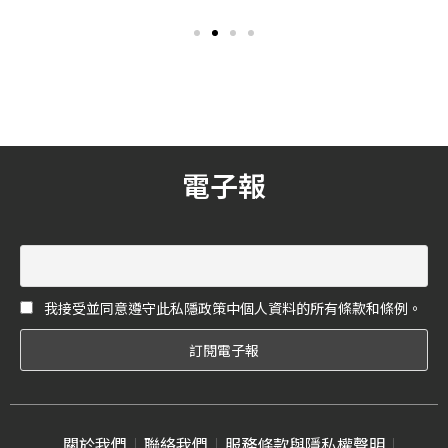
味，吃一次就難忘懷。為讓
說，換季的保養一樣十足重
粉絲在家複習美味，GELATO
要！編輯近期很關注這個日
PIQUE CAFÉ 宣佈四月底開售
本新創男性保養品牌「BULK
「可麗餅專用粉」，簡單作
HOMME本客」，簡約俐落的
法只需平底鍋就能在家DIY，
透明/白色包裝格外醒目，主
簡直太寵粉！不過，想吃夢
力商品「潔顏霜、化妝水及
幻吸睛甜點還是必來門市親
乳液」以極簡的基礎保養步
自朝聖，GELATO PIQUE
驟，照顧男士們希望能輕鬆
電子報
CAFÉ即日起至5/31期間推出
達成潔膚、收斂毛孔、保濕
的「復活節兔子系列」有可
以及潤澤肌膚的需求，品牌
麗餅、冰淇淋及漂浮氣泡飲
更吸引日本男神木村拓哉長
三款，可愛的兔耳朵巧克力
期指定愛用！想要從容對抗
片，忍不住就想咬一口；另
多變的天氣影響，從肌底調
外，去年萌翻美食界的「熊
理好油水平衡，不容易有缺
我接受並同意遵守此私隱政策中個人資料的所有條款和條例。
貓復刻系列」也將在5/12-
水出油的問題，就能聰明地
6/2復刻回歸；除了可愛動物
提升肌膚質感。
系甜點陸續上市，門市同時
販售日本直寄台灣的GELATO
PIQUE CAFÉ周邊單品，療癒
的生活雜貨和甜食一起融化
你心。
關於我們
聯絡我們
服務條款與隱私權聲明