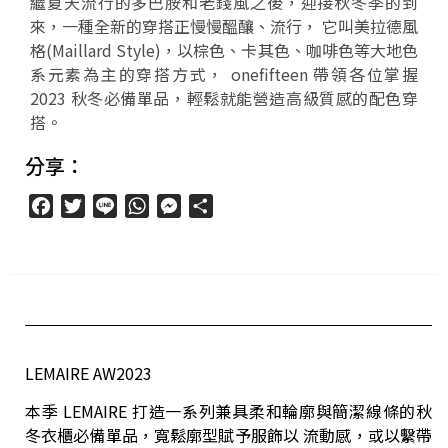
繼夏天流行的多巴胺和老錢風之後，迎接秋冬季的到
來，一種全新的穿搭正慢慢醞釀、流行， 它叫美拉德風
格(Maillard Style)，以棕色、卡其色、咖啡色等大地色
系元素為主的穿搭方式， onefifteen 帶領各位掌握
2023 秋冬必備單品，輕鬆就能營造高級質感的配色穿
搭。
分享：
Facebook
Twitter
Line
WhatsApp
Messenger
分
享
LEMAIRE AW2023
本季 LEMAIRE 打造一系列兼具柔和輪廓與簡潔線條的秋
冬衣櫃必備單品，寬鬆廓型賦予服飾以 流動感，或以繫帶