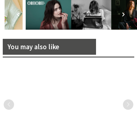
You may also like
自煮正夯！「GELATO PIQUE
日本男神木村拓哉的日常保養
CAFÉ」極度寵粉，推全台獨
秘密公開！「BULK HOMME
家人氣可麗餅專用粉在家輕鬆
本客」助型男肌簡單俐落養成
日本高人氣 GELATO PIQUE
換季的肌膚保養，相信女士
做，同步軟萌復活節兔兔、復
CAFÉ 可麗餅帶有濃濃麥香、
們已經為自己做了不少的功
刻熊貓系列接力上市！
頂級艾許奶油交織的幸福滋
課，對於愛美的男士們來