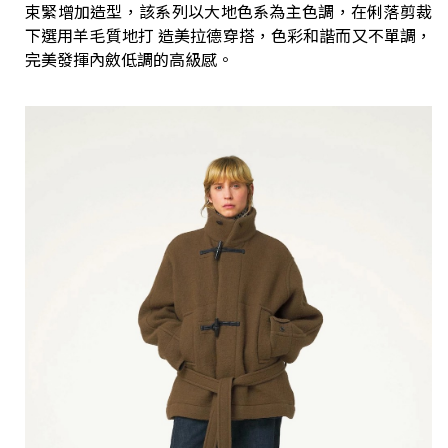
束緊增加造型，該系列以大地色系為主色調，在俐落剪裁
下選用羊毛質地打 造美拉德穿搭，色彩和諧而又不單調，
完美發揮內斂低調的高級感。