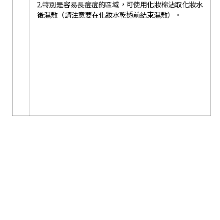
2.特別是容易長痘痘的區域，可使用化妝棉沾取化妝水
後濕敷（請注意要在化妝水乾透前結束濕敷）。