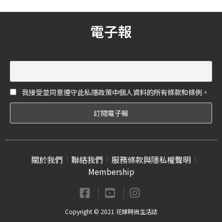
時佛心免費加贈一個紐西蘭
「Taste悅享滋味」創造不同
境內航點的國內線，即刻起
層面的感官體驗，即日起至9
電子報
至11月21日以前購買經濟艙
月30日精彩娛樂不間斷，內
來回每位只要台幣$28,500起
容包含夏日池畔活動、現場
*，並且將於2022年12月份開
音樂表演、夜間潛水課程、
由現行每周二班增加為每周
全新消暑酒單與美味餐點
三班往返架次，正式恢復為
等，滿溢悠閒渡假氛圍。
疫情前營運水準，持續為台
我接受並同意遵守此私隱政策中個人資料的所有條款和條例。
灣旅客提供往返紐西蘭、澳
洲、南太平洋島等地最舒適
便利的旅遊服務！
關於我們
聯絡我們
服務條款與隱私權聲明
Membership
Copyright © 2021 花嫁時尚生活誌