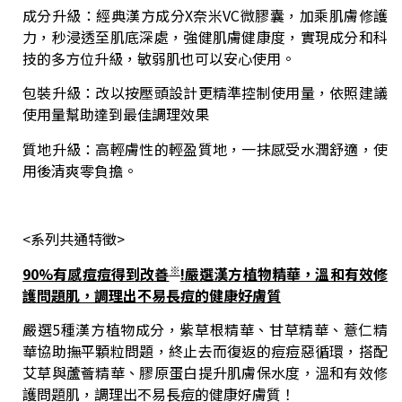
成分升級：經典漢方成分X奈米VC微膠囊，加乘肌膚修護
力，秒浸透至肌底深處，強健肌膚健康度，實現成分和科
技的多方位升級，敏弱肌也可以安心使用。
包裝升級：改以按壓頭設計更精準控制使用量，依照建議
使用量幫助達到最佳調理效果
質地升級：高輕膚性的輕盈質地，一抹感受水潤舒適，使
用後清爽零負擔。
<系列共通特徵>
※
90%
有感痘痘得到改善
!
嚴選漢方植物精華，溫和有效修
護問題肌，調理出不易長痘的健康好膚質
嚴選5種漢方植物成分，紫草根精華、甘草精華、薏仁精
華協助撫平顆粒問題，終止去而復返的痘痘惡循環，搭配
艾草與蘆薈精華、膠原蛋白提升肌膚保水度，溫和有效修
護問題肌，調理出不易長痘的健康好膚質！