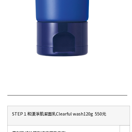
STEP１和漢淨肌潔面乳Clearful wash120g 550元