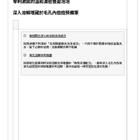
零刺激感的溫和濃密豐盈泡泡
深入溶解埋藏於毛孔內痘痘預備軍
①
敏弱肌也安心的溫和洗淨成分
採用舒適不刺激的「溫和胺基酸系洗淨成分」，只將不屬於肌膚的殘妝油脂洗
去，留下必要的滋潤，洗後膚觸水嫩不乾繃
②
軟化溶解粉刺阻塞
採用軟化皮膚同時溫和溶解洗淨堵塞的「角栓深清配方」，徹底深入毛孔內容易
惡化成痘痘的頑固堵塞粉刺溶解，隨沖洗過程一掃而空這些潛在危機！