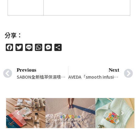
分享：
Facebook
Twitter
Line
WhatsApp
Messenger
分
享
Previous
Next
SABON全新植萃保濕噴霧—活力薄荷 × 放鬆薰衣草，仙女系藍瓶堪稱2022年最高顏值保濕噴霧！臉部磨砂膏的最佳保濕神隊友
AVEDA「smooth infusion直感輕亮系列」重磅登場！72小時光緞柔順，質感內外兼備！