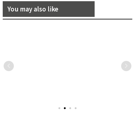
You may also like
2023飛起來！紐西蘭航空歡
台北W飯店盛夏活動絢麗登
慶台北「不停點直飛」奧克蘭
場！展現台灣特色，點燃假期
航線四周年，指定艙等92折，
狂想
隨著國境解封，以及新的一
台北W飯店獻上「追光逐夏
加碼贈免費延伸紐西蘭國內線
年即將到來，相信不少人早
Sun Chasers」系列驚喜，聯
已磨刀霍霍想要一口氣把年
手台灣創作者並運用在地元
假請起來，飛出國享受一趟
素打造完美假期，邀請民眾
久違放鬆身心的旅行！歡慶
盡享「Summer Soul. Local
台北「不停點直飛」奧克蘭
Spirit.」夏日盛宴！以
航線登台滿四周年，紐西蘭
「Scene質感氛圍」、
航空也不負眾望地推出了指
「Sound音樂文化」、
定艙等92折的票價優惠，同
「Body充沛活力」、