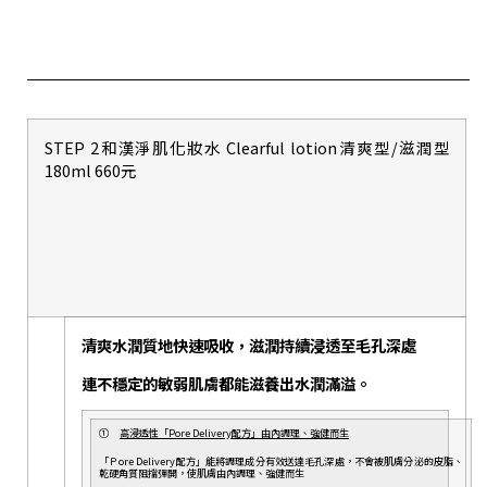
STEP 2和漢淨肌化妝水 Clearful lotion清爽型/滋潤型
180ml 660元
清爽水潤質地快速吸收，滋潤持續浸透至毛孔深處
連不穩定的敏弱肌膚都能滋養出水潤滿溢。
①
高浸透性「Pore Delivery配方」由內調理、強健而生
「Ｐore Delivery配方」能將調理成分有效送達毛孔深處，不會被肌膚分泌的皮脂、
乾硬角質阻擋彈開，使肌膚由內調理、強健而生