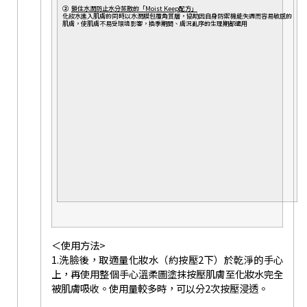
②
鎖住水潤防止水分蒸散的「Moist Keep配方」
化妝水進入肌膚的同時以水潤膜包覆角質層，協助因自身防禦機能失調而容易敏感的
肌膚，使肌膚不易受環境影響，換季期間、膚況亂序的生理期都適用
＜使用方法>
1.洗臉後，取適量化妝水（約按壓2下）於乾淨的手心
上，再使用整個手心溫柔圖塗抹按壓肌膚至化妝水完全
被肌膚吸收。使用量較多時，可以分2次按壓浸透。