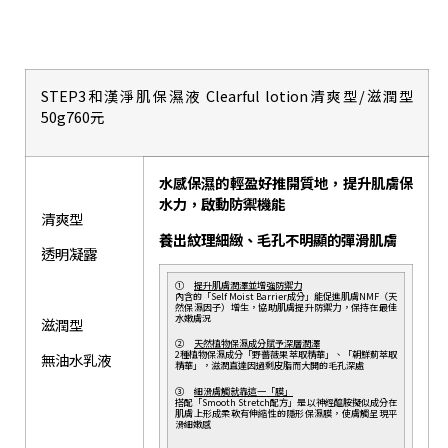
STEP3和漢淨肌保濕液 Clearful lotion清爽型/滋潤型
50g760元
水感保濕的輕盈好推開質地，提升肌膚保
水力，啟動防禦機能
清爽型
養出紋理細緻、毛孔不明顯的彈滑肌膚
透明凝露
①
提升肌膚潤澤並增強防禦力
內含的「Self Moist Barrier成分」能促進肌膚NMF（天
然保濕因子）增生，協助肌膚提升防禦力，保持在最佳
水嫩膚況
滋潤型
②
天然植物保濕成分賦予深層潤澤
2種植物保濕成分「野薔薇果萃取精華」、「朝鮮薊萃取
無油水乳液
精華」，滋潤直達因過剩皮脂而大開的毛孔深處
③
細滑膚觸就靠這一「膜」
搭配「Smooth Stretch配方」是以神經醯胺擬似成分在
肌膚上形成柔軟有伸縮性的隱形保濕膜，使膚觸呈現平
滑細嫩感