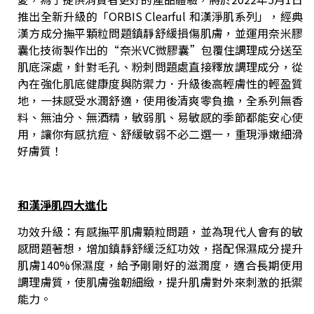
推出全新升級的「ORBIS Clearful 和漢淨肌系列」，經典
漢方成分撫平顆粒問題鎮靜舒緩損傷肌膚，並運用奈米膠
囊化技術製作出的“奈米VC微膠囊”包覆住調理成分送至
肌底深處，針對毛孔、粉刺問題處直接釋放調理成分，從
內在強化肌底健康度與防禦力．升級後高輕膚性的輕盈質
地，一抹感受水潤舒適，使用後清爽零負擔，全系列無香
料、無油分、無酒精，敏弱肌、易敏感的季節都能安心使
用，讓你有感抗痘、舒緩敏弱不必二選一，重現淨嫩細滑
好膚質！
和漢淨肌四大進化
功效升級：有感撫平肌膚顆粒問題，並為現代人會有的敏
感問題著想，增加鎮靜舒緩泛紅功效，搭配保濕成分提升
肌膚140%保濕度，給予剛剛好的滋潤度，適合長期使用
調理膚質，使肌膚強韌細緻，提升肌膚對外來刺激的扺禦
能力。