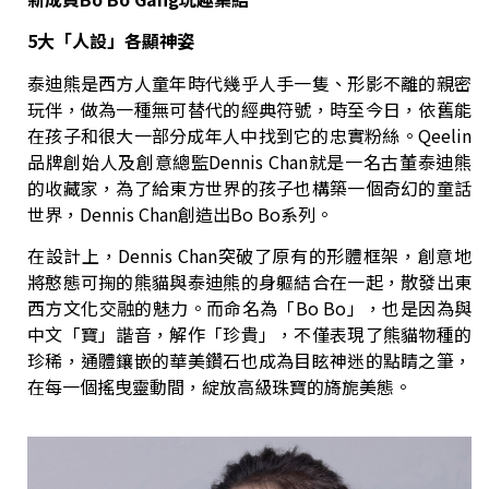
5
大「人設」各顯神姿
泰迪熊是西方人童年時代幾乎人手一隻、形影不離的親密
玩伴，做為一種無可替代的經典符號，時至今日，依舊能
在孩子和很大一部分成年人中找到它的忠實粉絲。Qeelin
品牌創始人及創意總監Dennis Chan就是一名古董泰迪熊
的收藏家，為了給東方世界的孩子也構築一個奇幻的童話
世界，Dennis Chan創造出Bo Bo系列。
在設計上，Dennis Chan突破了原有的形體框架，創意地
將憨態可掬的熊貓與泰迪熊的身軀結合在一起，散發出東
西方文化交融的魅力。而命名為「Bo Bo」，也是因為與
中文「寶」諧音，解作「珍貴」，不僅表現了熊貓物種的
珍稀，通體鑲嵌的華美鑽石也成為目眩神迷的點睛之筆，
在每一個搖曳靈動間，綻放高級珠寶的旖旎美態。