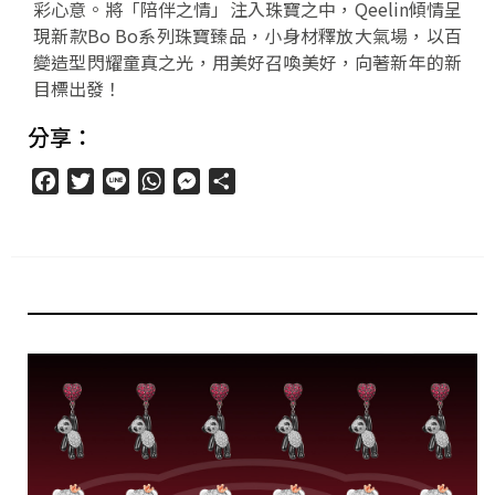
彩心意。將「陪伴之情」注入珠寶之中，Qeelin傾情呈
現新款Bo Bo系列珠寶臻品，小身材釋放大氣場，以百
變造型閃耀童真之光，用美好召喚美好，向著新年的新
目標出發！
分享：
Facebook
Twitter
Line
WhatsApp
Messenger
分
享