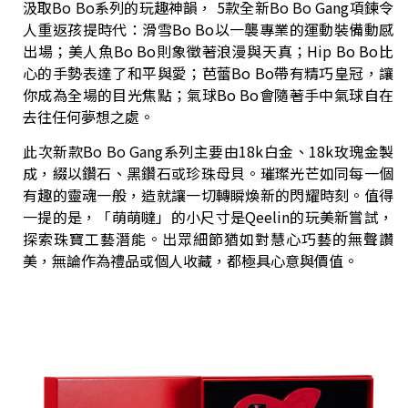
汲取Bo Bo系列的玩趣神韻， 5款全新Bo Bo Gang項鍊令
人重返孩提時代：滑雪Bo Bo以一襲專業的運動裝備動感
出場；美人魚Bo Bo則象徵著浪漫與天真；Hip Bo Bo比
心的手勢表達了和平與愛；芭蕾Bo Bo帶有精巧皇冠，讓
你成為全場的目光焦點；氣球Bo Bo會隨著手中氣球自在
去往任何夢想之處。
此次新款Bo Bo Gang系列主要由18k白金、18k玫瑰金製
成，綴以鑽石、黑鑽石或珍珠母貝。璀璨光芒如同每一個
有趣的靈魂一般，造就讓一切轉瞬煥新的閃耀時刻。值得
一提的是，「萌萌噠」的小尺寸是Qeelin的玩美新嘗試，
探索珠寶工藝潛能。出眾細節猶如對慧心巧藝的無聲讚
美，無論作為禮品或個人收藏，都極具心意與價值。