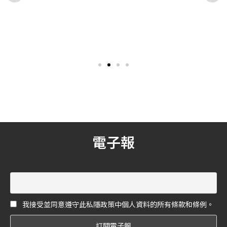
冷暖風、無耗材…精選 4 款美
觸覺創意實驗室HUNDR.聯名
型空氣清淨機，讓你在家享受
了了礁溪旅店攜手打造生活美
清新好空氣！
學親肌內著融合沉浸式旅居體
因為疫情，許多人開始關注
身處煩囂擾攘的日常，讓人
驗
居家健康與衛生，讓「空氣
們更加渴望能在寶貴的假期
清淨機」成為近期人人家中
時光，透過旅宿將身⼼回歸
一台的必備單品！此次，
初始狀態般的絕妙平衡，得
《花嫁》就為大家精選了 4
到全然放鬆的真實感受。有
台美型空氣清淨機，讓你在
鑑於此，擅長突破人體舒適
呼吸清新空氣的同時，也能
極限的「觸覺創意實驗室」
夠讓空氣清淨機成為家中的
HUNDR.，將服裝與肌膚觸碰
美型擺件！
的感官體驗首度延伸至實體
旅居空間，與位於宜蘭的
「了了礁溪VIVIR JiaoXi」質
電子報
感溫泉旅店跨界合作《探索
舒適慢旅生活》聯名企劃，
攜手打造五感⽣活心美學。
透過HUNDR.服飾柔軟沉靜地
包覆每一位旅宿者的身體，
搭襯了了礁溪充滿靜謐的自
我接受並同意遵守此私隱政策中個人資料的所有條款和條例。
然空間與食宿探索，徹底讓
消費者沈澱身心、享受⼀段
單純美好的樂活慢旅，成就