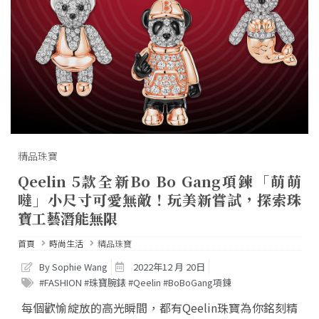
精品珠寶
Qeelin 5款全新Bo Bo Gang項鍊「萌萌
噠」小尺寸可愛無敵！玩美新嘗試，探索珠
寶工藝潛能無限
首頁
時尚生活
精品珠寶
By Sophie Wang
2022年12 月 20日
#FASHION #珠寶腕錶 #Qeelin #BoBoGang項鍊
每個歡愉綻放的高光瞬間，都有Qeelin珠寶為你銘刻精