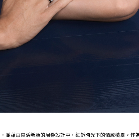
搭，並藉由靈活新穎的層疊設計中，細訴時光下的情感積累。作