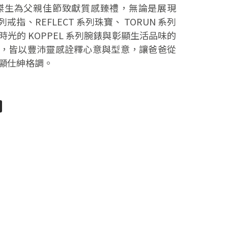
N 喬治傑生為父親佳節致獻質感臻禮，無論是展現
系列戒指、REFLECT 系列珠寶、 TORUN 系列
光的 KOPPEL 系列腕錶與彰顯生活品味的
，皆以豐沛靈感詮釋心意與型意，讓爸爸從
顯仕紳格調。
pp
senger
分
享