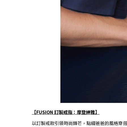
【
FUSION
訂製戒指：摩登紳雅】
以訂製戒款引領時尚鋒芒，點綴爸爸的風格穿