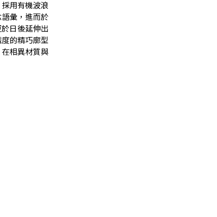
戒，採用有機波浪
念語彙，進而於
更於日後延伸出
識度的精巧廓型
，在相異材質與