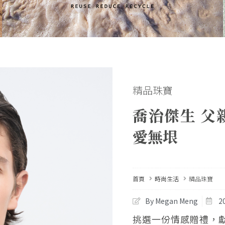
精品珠寶
喬治傑生 父
愛無垠
首頁
時尚生活
精品珠寶
By Megan Meng
2
挑選一份情感贈禮，