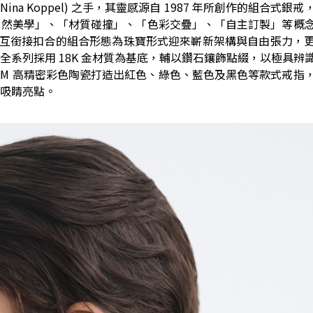
Nina Koppel) 之手，其靈感源自 1987 年所創作的組合式銀
自然美學」、「材質碰撞」、「色彩交疊」、「自主訂製」等概
以其可相互銜接扣合的組合形態為珠寶形式迎來嶄新架構與自由張力，
 全系列採用 18K 金材質為基底，輔以鑽石鑲飾點綴，以極具辨
RAM 高精密彩色陶瓷打造出紅色、綠色、藍色及黑色等款式戒指
吸睛亮點。