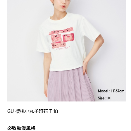
GU 櫻桃小丸子印花 T 恤
必收動漫風格