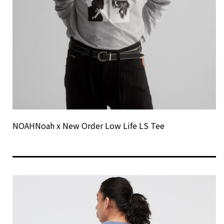
NOAHNoah x New Order Low Life LS Tee