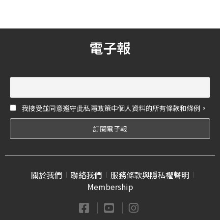
色提花三種款式，金屬鏈帶
則為其提供斜背與單肩的雙
重背法。
電子報
我接受並同意遵守此私隱政策中個人資料的所有條款和條例。
關於我們
聯絡我們
服務條款與隱私權聲明
Membership