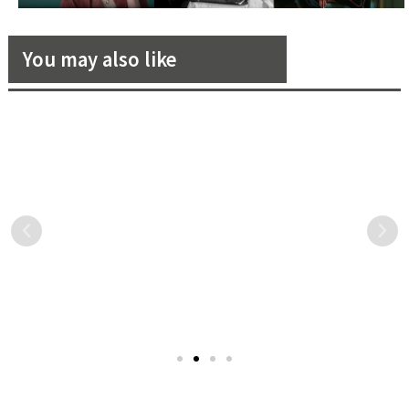
You may also like
SANDRO 今年春夏推出休閒
Alaïa 2022 春季系列典藏匠
卻不失優雅設計的RITTAH手
心，從根出發！
袋！
SANDRO 女裝系列欣然推出
傳奇時裝大師 Azzedine
RITTAH袋款，為SANDRO配
Alaïa 離世三年多後，由比利
飾系列帶來新篇章。
時設計師 Pieter Mulier 接任
SANDRO創意團隊賦予
創意總監，首次推出的 2022
RITTAH手袋休閒卻不失優雅
年春季系列，展現非凡的技
的設計，手拿包共有黑色
術天賦及對女性的敏銳目
Nappa皮革、焦糖皮革與白
光。