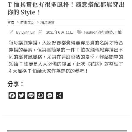
T 恤其實也有很多風格！隨意搭配都能穿出
你的 Style！
首頁
時尚生活
精品珠寶
By Lynn Lin
2021年6 月 11日
Fashion流行趨勢
,
T 恤
每每講到穿搭，大家好像都覺得要穿昂貴的名牌才符合
穿搭的要素，但其實簡單的一件 T 恤就能輕鬆穿搭出不
同的高質感風格，尤其在這麼炎熱的夏季，輕鬆簡單的
短袖 T 恤更是人人必備的單品，此次《花嫁》就整理了
4 大風格 T 恤給大家作為穿搭的參考！
分享：
Facebook
Twitter
Line
WhatsApp
Messenger
分
享