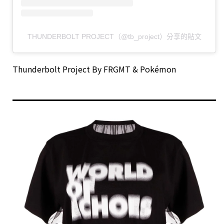
THUNDERBOLT PROJECT（@tb_project）分享的貼文
Thunderbolt Project By FRGMT & Pokémon