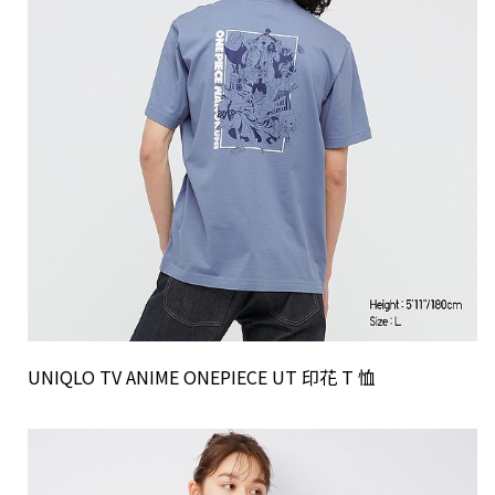
UNIQLO TV ANIME ONEPIECE UT 印花 T 恤