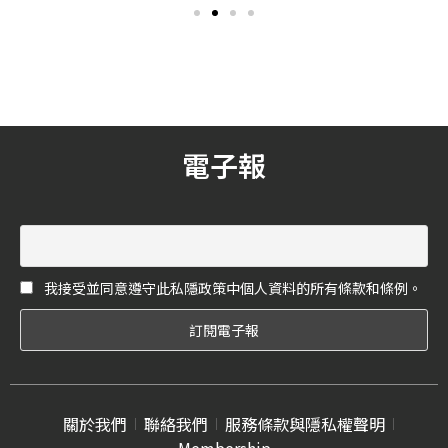
宴，驢子餐廳推出有多樣單
「Contemporary Tribe當代
人套餐，平日中午只要599元
部落」，Andy與Nick領軍團
+10%起，即可享用義式料
隊多位新生代設計師完成此
理；九華樓的「全鴨匯」重
次作品，從當今時空背景為
磅回歸，四人份只要3,680元
發想，耗時兩個月，從不同
+10%，就能體驗一鴨九吃的
髮型及顏色表達在對於病毒
豐富美味！
的陌生下所產生的憂慮與恐
電子報
懼，一開始出場以全黑的色
彩與神祕閃爍的彩妝呼應在
艱困的情況下，所被隱藏的
情感與動力，作品將全新層
次的美髮設計展示於國際舞
台，令世界為之一亮。
我接受並同意遵守此私隱政策中個人資料的所有條款和條例。
關於我們
聯絡我們
服務條款與隱私權聲明