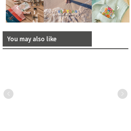
You may also like
華泰王子大飯店九華樓「全鴨
睽違多年世界級NOISE SHOW
匯」重磅回歸！驢子餐廳單人
首爾盛大舉辦！台灣之光
套餐只要599元+10%起
EROS Hair Styling團隊受邀
今天起餐廳內用限制放緩
睽違多年世界級NOISE
演出疫後登上國際前衛指標
啦！編輯想要推薦大家華泰
SHOW首爾盛大舉辦！台灣之
王子大飯店館內兩大餐廳—驢
光EROS Hair Styling團隊受
子餐廳、九華樓的美食饗
邀演出，訂定主題