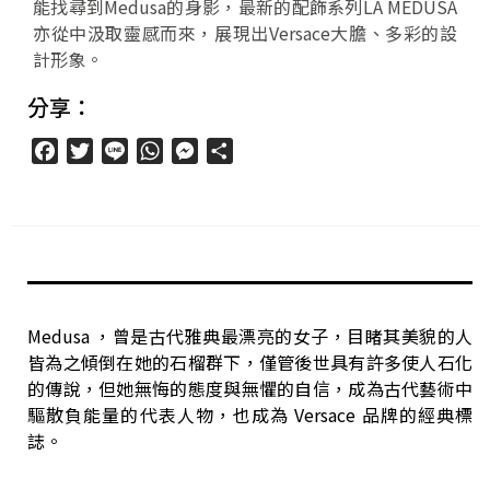
能找尋到Medusa的身影，最新的配飾系列LA MEDUSA
亦從中汲取靈感而來，展現出Versace大膽、多彩的設
計形象。
分享：
Facebook
Twitter
Line
WhatsApp
Messenger
分
享
Medusa ，曾是古代雅典最漂亮的女子，目睹其美貌的人
皆為之傾倒在她的石榴群下，僅管後世具有許多使人石化
的傳說，但她無悔的態度與無懼的自信，成為古代藝術中
驅散負能量的代表人物，也成為 Versace 品牌的經典標
誌。