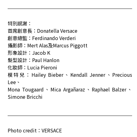
特別感謝：
首席創意長：Donatella Versace
創意總監：Ferdinando Verderi
攝影師：Mert Alas及Marcus Piggott
形象設計：Jacob K
髮型設計：Paul Hanlon
化妝師：Lucia Pieroni
模特兒：Hailey Bieber、Kendall Jenner、Precious
Lee、
Mona Tougaard、Mica Argañaraz、Raphael Balzer、
Simone Bricchi
Photo credit：VERSACE