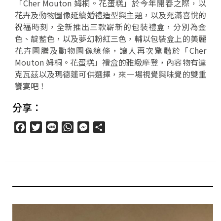
「Cher Mouton 姆桐。花蛋糕」於今年開春之際，以
花卉及動物圖像延續婚禮造型與主題，以及充滿喜悅的
祝福時刻，全新推出三款嶄新的包裝禮盒，分別為金
色、靛藍色，以及夢幻粉紅三色，輔以包裝盒上的美麗
花卉圖騰及動物圖像線條，讓人再次驚豔於「Cher
Mouton 姆桐。花蛋糕」禮盒的雅緻摩登，內容物有達
克瓦茲以及瑪德蓮可供選擇，來一場視覺與味覺的雙重
饗宴吧！
分享：
Facebook
Twitter
Line
WhatsApp
Messenger
分
享