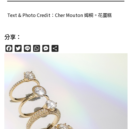
Text & Photo Credit：Cher Mouton 姆桐。花蛋糕
分享：
Facebook
Twitter
Line
WhatsApp
Messenger
分
享