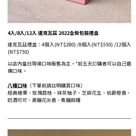
4
入
/8
入
/12
入
達克瓦茲
2022
全新包裝禮盒
達克瓦茲禮盒：4個入(NT$280) /8個入(NT$550) /12個入
(NT$750)
以店內當日現場口味販售為主。*前五天訂購者可以自己選
擇口味。
八種口味
（下單前請註明購買口味）
經典榛果、玫瑰荔枝、抹茶柚子、芝麻花生、伯爵橙香、
奶酒可可、黑糖花米香、焦糖麻糬